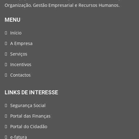
Organização, Gestão Empresarial e Recursos Humanos.
MENU
Início
A Empresa
Serviços
Incentivos
Contactos
LINKS DE INTERESSE
Segurança Social
Portal das Finanças
Portal do Cidadão
e-fatura