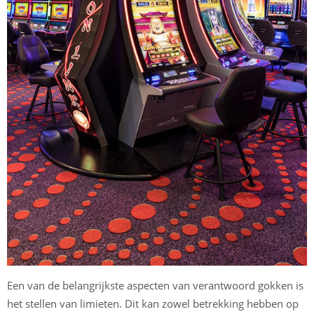
Een van de belangrijkste aspecten van verantwoord gokken is
het stellen van limieten. Dit kan zowel betrekking hebben op