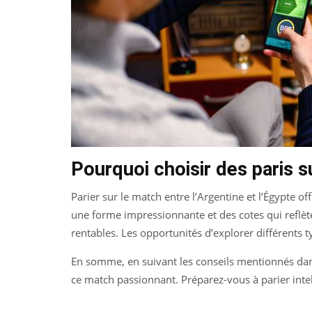
Pourquoi choisir des paris s
Parier sur le match entre l’Argentine et l’Égypte 
une forme impressionnante et des cotes qui reflèt
rentables. Les opportunités d’explorer différents ty
En somme, en suivant les conseils mentionnés dans
ce match passionnant. Préparez-vous à parier intel