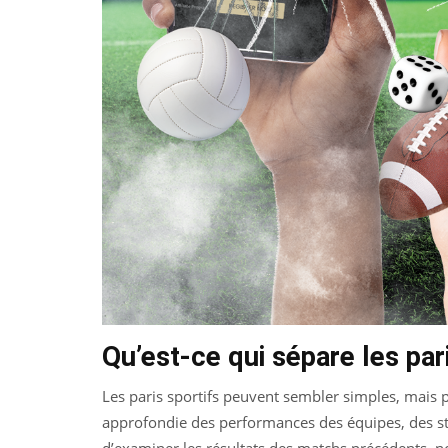
Qu’est-ce qui sépare les par
Les paris sportifs peuvent sembler simples, mais p
approfondie des performances des équipes, des stat