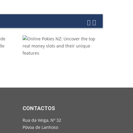
CONTACTOS
Rua da Veiga, Nº 32
Póvoa de Lanhoso