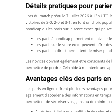
Détails pratiques pour parie
Lors du match prévu le 7 juillet 2026 à 13h UTC, 
victoires de 3-0, 2-0 et 3-1, en font un choix popul
handicap ou les paris sur le score exact, qui peuve
Les paris à handicap permettent de niveler le
Les paris sur le score exact peuvent offrir des
Les paris en direct permettent de miser pend
Les novices doivent également être conscients de l
permettre de perdre. Cela aide à maintenir une app
Avantages clés des paris en
Les paris en ligne offrent plusieurs avantages po
également d’accéder à des informations en temps ré
permettent de sécuriser vos gains ou de minimiser
Accès immédiat à une multitude de cotes et d