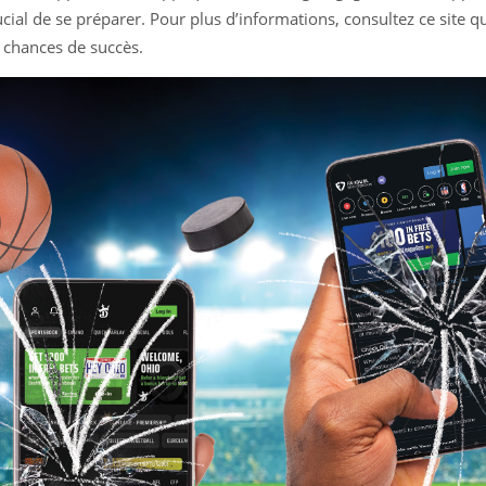
ucial de se préparer. Pour plus d’informations,
consultez ce site
qu
s chances de succès.