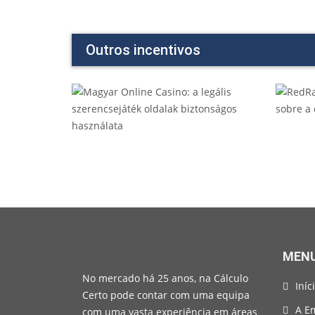
Outros incentivos
MEN
No mercado há 25 anos, na Cálculo
Iníc
Certo pode contar com uma equipa
A E
com uma vasta experiência em áreas