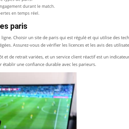
l’engagement durant le match.
pertes en temps réel.
es paris
ligne. Choisir un site de paris qui est régulé et qui utilise des t
gées. Assurez-vous de vérifier les licences et les avis des utilis
 et de retrait variées, et un service client réactif est un indicateur
 établir une confiance durable avec les parieurs.