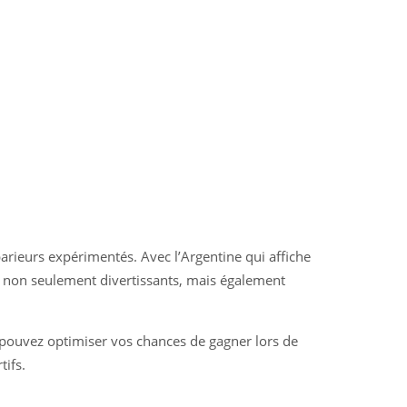
parieurs expérimentés. Avec l’Argentine qui affiche
re non seulement divertissants, mais également
 pouvez optimiser vos chances de gagner lors de
tifs.