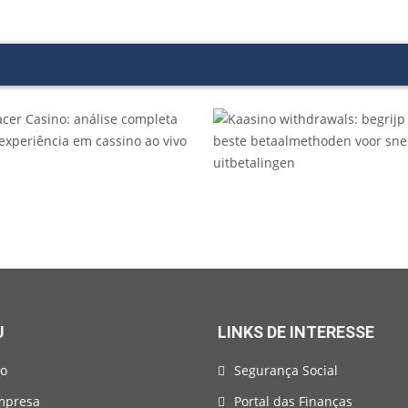
U
LINKS DE INTERESSE
io
Segurança Social
mpresa
Portal das Finanças