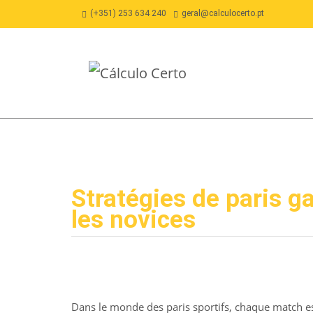
(+351) 253 634 240
geral@calculocerto.pt
Stratégies de paris g
les novices
Dans le monde des paris sportifs, chaque match es