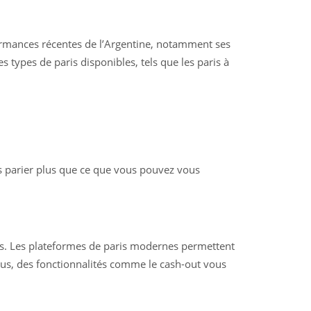
formances récentes de l’Argentine, notamment ses
s types de paris disponibles, tels que les paris à
ais parier plus que ce que vous pouvez vous
ris. Les plateformes de paris modernes permettent
plus, des fonctionnalités comme le cash-out vous