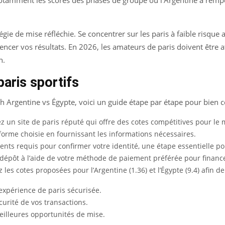
notamment les scores des phases de groupe où l’Argentine a remp
ie de mise réfléchie. Se concentrer sur les paris à faible risque a
uencer vos résultats. En 2026, les amateurs de paris doivent être 
h.
aris sportifs
tch Argentine vs Égypte, voici un guide étape par étape pour bie
z un site de paris réputé qui offre des cotes compétitives pour le 
forme choisie en fournissant les informations nécessaires.
ts requis pour confirmer votre identité, une étape essentielle pou
dépôt à l’aide de votre méthode de paiement préférée pour finance
les cotes proposées pour l’Argentine (1.36) et l’Égypte (9.4) afin d
expérience de paris sécurisée.
écurité de vos transactions.
meilleures opportunités de mise.