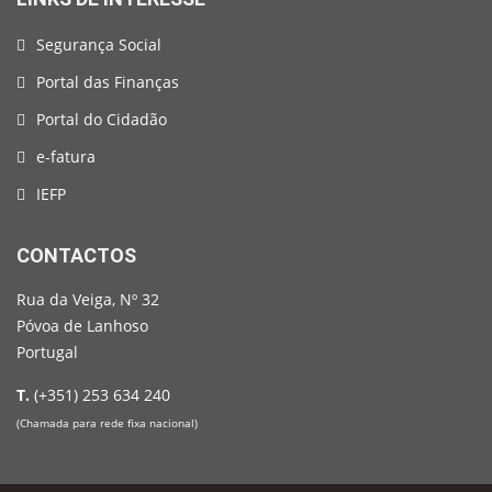
Segurança Social
Portal das Finanças
Portal do Cidadão
e-fatura
IEFP
CONTACTOS
Rua da Veiga, Nº 32
Póvoa de Lanhoso
Portugal
T.
(+351) 253 634 240
(Chamada para rede fixa nacional)