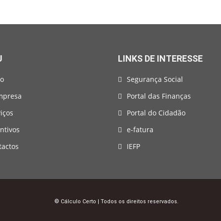
U
LINKS DE INTERESSE
io
Segurança Social
mpresa
Portal das Finanças
iços
Portal do Cidadão
ntivos
e-fatura
tactos
IEFP
© Cálculo Certo | Todos os direitos reservados.