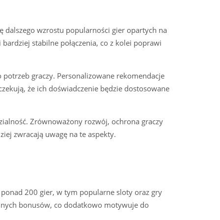
ę dalszego wzrostu popularności gier opartych na
ardziej stabilne połączenia, co z kolei poprawi
do potrzeb graczy. Personalizowane rekomendacje
czekują, że ich doświadczenie będzie dostosowane
dzialność. Zrównoważony rozwój, ochrona graczy
ziej zwracają uwagę na te aspekty.
ponad 200 gier, w tym popularne sloty oraz gry
kcyjnych bonusów, co dodatkowo motywuje do