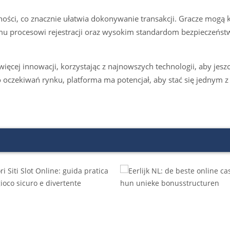
ci, co znacznie ułatwia dokonywanie transakcji. Gracze mogą korz
temu procesowi rejestracji oraz wysokim standardom bezpieczeńs
ięcej innowacji, korzystając z najnowszych technologii, aby jes
 oczekiwań rynku, platforma ma potencjał, aby stać się jednym z