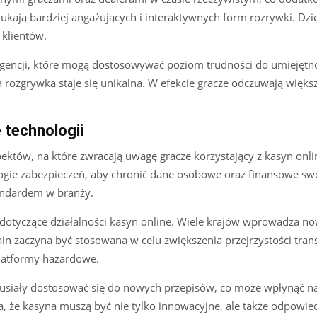
zukają bardziej angażujących i interaktywnych form rozrywki. D
klientów.
ligencji, które mogą dostosowywać poziom trudności do umiejętno
rozgrywka staje się unikalna. W efekcie gracze odczuwają większą 
 technologii
ektów, na które zwracają uwagę gracze korzystający z kasyn onlin
gie zabezpieczeń, aby chronić dane osobowe oraz finansowe s
tandardem w branży.
dotyczące działalności kasyn online. Wiele krajów wprowadza now
in zaczyna być stosowana w celu zwiększenia przejrzystości trans
platformy hazardowe.
usiały dostosować się do nowych przepisów, co może wpłynąć na 
, że kasyna muszą być nie tylko innowacyjne, ale także odpowiedz