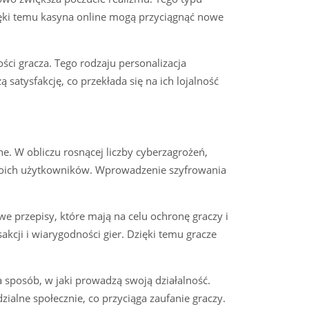
zięki temu kasyna online mogą przyciągnąć nowe
ści gracza. Tego rodzaju personalizacja
satysfakcję, co przekłada się na ich lojalność
e. W obliczu rosnącej liczby cyberzagrożeń,
woich użytkowników. Wprowadzenie szyfrowania
e przepisy, które mają na celu ochronę graczy i
akcji i wiarygodności gier. Dzięki temu gracze
sposób, w jaki prowadzą swoją działalność.
ialne społecznie, co przyciąga zaufanie graczy.