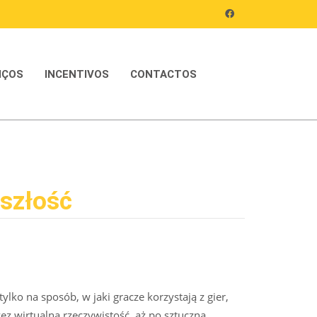
IÇOS
INCENTIVOS
CONTACTOS
yszłość
lko na sposób, w jaki gracze korzystają z gier,
z wirtualną rzeczywistość, aż po sztuczną