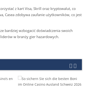
ystać z kart Visa, Skrill oraz kryptowalut, co
twa, Casea zdobywa zaufanie użytkowników, co jest
zcze bardziej wzbogacić doświadczenia swoich
 liderów w branży gier hazardowych.