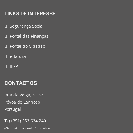
LINKS DE INTERESSE
Segurança Social
Portal das Finanças
Portal do Cidadão
e-fatura
IEFP
CONTACTOS
Rua da Veiga, Nº 32
Póvoa de Lanhoso
Portugal
T.
(+351) 253 634 240
(Chamada para rede fixa nacional)