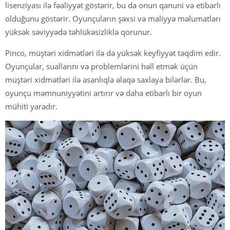
lisenziyası ilə fəaliyyət göstərir, bu da onun qanuni və etibarlı
olduğunu göstərir. Oyunçuların şəxsi və maliyyə məlumatları
yüksək səviyyədə təhlükəsizliklə qorunur.
Pinco, müştəri xidmətləri ilə də yüksək keyfiyyət təqdim edir.
Oyunçular, suallarını və problemlərini həll etmək üçün
müştəri xidmətləri ilə asanlıqla əlaqə saxlaya bilərlər. Bu,
oyunçu məmnuniyyətini artırır və daha etibarlı bir oyun
mühiti yaradır.