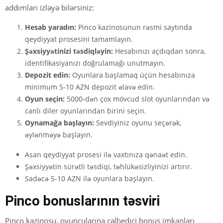
addımları izləyə bilərsiniz:
Hesab yaradın:
Pinco kazinosunun rəsmi saytında
qeydiyyat prosesini tamamlayın.
Şəxsiyyətinizi təsdiqləyin:
Hesabınızı açdıqdan sonra,
identifikasiyanızı doğrulamağı unutmayın.
Depozit edin:
Oyunlara başlamaq üçün hesabınıza
minimum 5-10 AZN depozit əlavə edin.
Oyun seçin:
5000-dən çox mövcud slot oyunlarından və
canlı diler oyunlarından birini seçin.
Oynamağa başlayın:
Sevdiyiniz oyunu seçərək,
əylənməyə başlayın.
Asan qeydiyyat prosesi ilə vaxtınıza qənaət edin.
Şəxsiyyətin sürətli təsdiqi, təhlükəsizliyinizi artırır.
Sadəcə 5-10 AZN ilə oyunlara başlayın.
Pinco bonuslarının təsviri
Pinco kazinosu, oyunçularına cəlbedici bonus imkanları