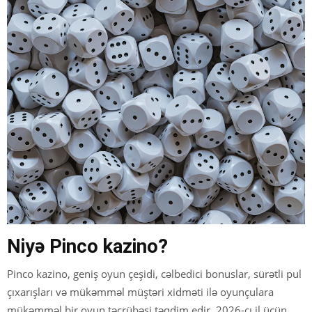
Niyə Pinco kazino?
Pinco kazino, geniş oyun çeşidi, cəlbedici bonuslar, sürətli pul
çıxarışları və mükəmməl müştəri xidməti ilə oyunçulara
mükəmməl bir oyun təcrübəsi təqdim edir. 2026-cı il üçün