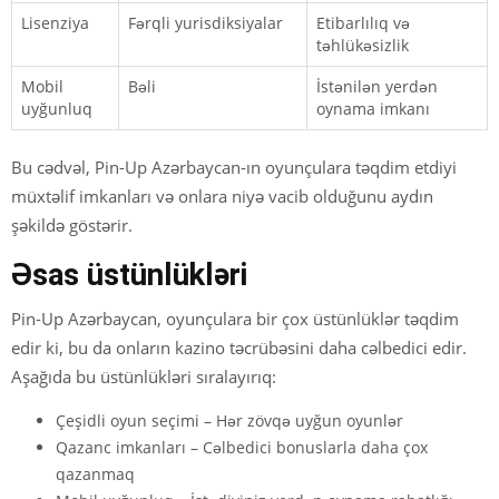
Lisenziya
Fərqli yurisdiksiyalar
Etibarlılıq və
təhlükəsizlik
Mobil
Bəli
İstənilən yerdən
uyğunluq
oynama imkanı
Bu cədvəl, Pin-Up Azərbaycan-ın oyunçulara təqdim etdiyi
müxtəlif imkanları və onlara niyə vacib olduğunu aydın
şəkildə göstərir.
Əsas üstünlükləri
Pin-Up Azərbaycan, oyunçulara bir çox üstünlüklər təqdim
edir ki, bu da onların kazino təcrübəsini daha cəlbedici edir.
Aşağıda bu üstünlükləri sıralayırıq:
Çeşidli oyun seçimi – Hər zövqə uyğun oyunlər
Qazanc imkanları – Cəlbedici bonuslarla daha çox
qazanmaq