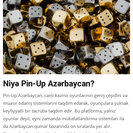
Niyə Pin-Up Azərbaycan?
Pin-Up Azərbaycan, canlı kazino oyunlarının geniş çeşidini və
müasir ödəniş sistemlərini təqdim edərək, oyunçulara yüksək
keyfiyyətli bir təcrübə təqdim edir. Bu platforma, yalnız
oyunlar deyil, eyni zamanda mükafatlandırma sistemləri ilə
də Azərbaycan qumar bazarında ön sıralarda yer alır.