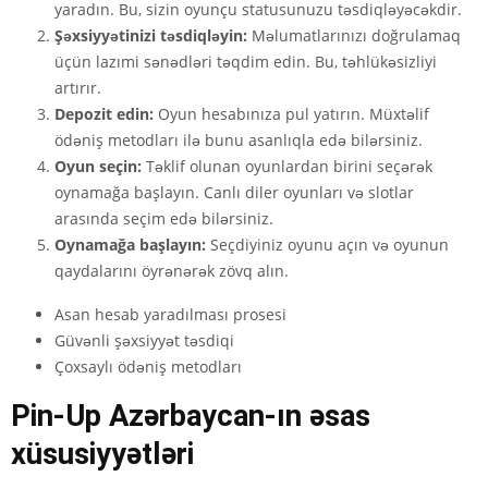
yaradın. Bu, sizin oyunçu statusunuzu təsdiqləyəcəkdir.
Şəxsiyyətinizi təsdiqləyin:
Məlumatlarınızı doğrulamaq
üçün lazımi sənədləri təqdim edin. Bu, təhlükəsizliyi
artırır.
Depozit edin:
Oyun hesabınıza pul yatırın. Müxtəlif
ödəniş metodları ilə bunu asanlıqla edə bilərsiniz.
Oyun seçin:
Təklif olunan oyunlardan birini seçərək
oynamağa başlayın. Canlı diler oyunları və slotlar
arasında seçim edə bilərsiniz.
Oynamağa başlayın:
Seçdiyiniz oyunu açın və oyunun
qaydalarını öyrənərək zövq alın.
Asan hesab yaradılması prosesi
Güvənli şəxsiyyət təsdiqi
Çoxsaylı ödəniş metodları
Pin-Up Azərbaycan-ın əsas
xüsusiyyətləri