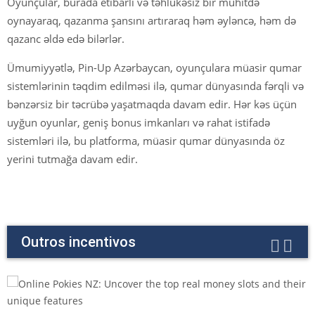
Oyunçular, burada etibarlı və təhlükəsiz bir mühitdə
oynayaraq, qazanma şansını artıraraq həm əyləncə, həm də
qazanc əldə edə bilərlər.
Ümumiyyətlə, Pin-Up Azərbaycan, oyunçulara müasir qumar
sistemlərinin təqdim edilməsi ilə, qumar dünyasında fərqli və
bənzərsiz bir təcrübə yaşatmaqda davam edir. Hər kəs üçün
uyğun oyunlar, geniş bonus imkanları və rahat istifadə
sistemləri ilə, bu platforma, müasir qumar dünyasında öz
yerini tutmağa davam edir.
Outros incentivos