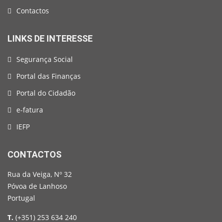
Contactos
LINKS DE INTERESSE
Segurança Social
Portal das Finanças
Portal do Cidadão
e-fatura
IEFP
CONTACTOS
Rua da Veiga, Nº 32
Póvoa de Lanhoso
Portugal
T.
(+351) 253 634 240