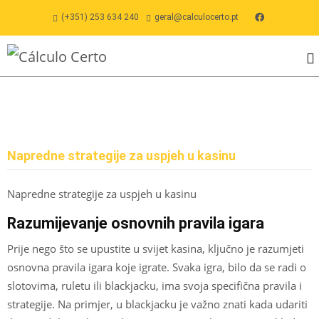
(+351) 253 634 240
geral@calculocerto.pt
Napredne strategije za uspjeh u kasinu
Napredne strategije za uspjeh u kasinu
Razumijevanje osnovnih pravila igara
Prije nego što se upustite u svijet kasina, ključno je razumjeti
osnovna pravila igara koje igrate. Svaka igra, bilo da se radi o
slotovima, ruletu ili blackjacku, ima svoja specifična pravila i
strategije. Na primjer, u blackjacku je važno znati kada udariti