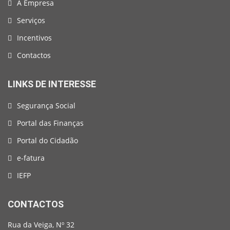
A Empresa
Serviços
Incentivos
Contactos
LINKS DE INTERESSE
Segurança Social
Portal das Finanças
Portal do Cidadão
e-fatura
IEFP
CONTACTOS
Rua da Veiga, Nº 32