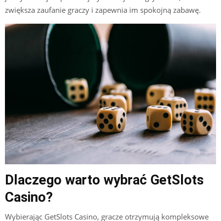
zwiększa zaufanie graczy i zapewnia im spokojną zabawę.
Dlaczego warto wybrać GetSlots
Casino?
Wybierając GetSlots Casino, gracze otrzymują kompleksowe