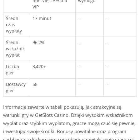
non-VIP, 15% dla
wymogu
VIP
Średni
17 minut
–
–
czas
wypłaty
Średni
96,2%
–
–
wskaźnik
wypłat
Liczba
3,420+
–
–
gier
Dostawcy
58
–
–
gier
Informacje zawarte w tabeli pokazują, jak atrakcyjne są
warunki gry w GetSlots Casino. Dzięki wysokim wskaźnikom
wypłat oraz szybkim wypłatom, gracze mogą czuć się pewnie,
inwestując swoje środki. Bonusy powitalne oraz program
cashback są doskonałym sposobem na zwiększenie szans na