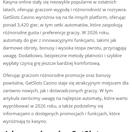
Kasyna online stały się niezwykle popularne w ostatnich
latach, oferując graczom wygodę i różnorodność w rozrywce.
GetSlots Casino wyróżnia się na tle innych platform, oferując
ponad 3,420 gier, w tym setki automatów, które zaspokoją
różnorodne gusta i preferencje graczy. W 2026 roku,
automaty do gier z innowacyjnymi funkcjami, takimi jak
darmowe obroty, bonusy i wysoka stopa zwrotu, przyciągają
uwagę. Dodatkowo, bezpieczne metody płatności i szybkie
wypłaty czynią grę jeszcze bardziej komfortową.
Oferując graczom różnorodne promocje oraz bonusy
powitalne, GetSlots Casino staje się atrakcyjnym miejscem dla
zarówno nowych, jak i doświadczonych graczy. W tym
artykule zwrócimy uwagę na najlepsze automaty, które warto
wypróbować w 2026 roku, a także podzielimy się
informacjami o dostępnych promocjach i funkcjach, które
wyróżniają to kasyno.