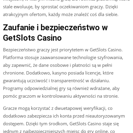
stale ewoluuje, by sprostać oczekiwaniom graczy. Dzięki
atrakcyjnym ofertom, każdy może znaleźć coś dla siebie.
Zaufanie i bezpieczeństwo w
GetSlots Casino
Bezpieczeństwo graczy jest priorytetem w GetSlots Casino.
Platforma stosuje zaawansowane technologie szyfrowania,
aby zapewnić, że dane osobowe i płatności są w pełni
chronione. Dodatkowo, kasyno posiada licencje, które
gwarantują uczciwość i transparentność w działaniu.
Programy odpowiedzialnej gry są również wdrażane, aby
pomóc graczom w kontrolowaniu aktywności na stronie.
Gracze mogą korzystać z dwuetapowej weryfikacji, co
dodatkowo zabezpiecza ich konta przed nieautoryzowanym
dostępem. Dzięki tym środkom, GetSlots Casino staje się
jednym z najbezpieczniejszych miejsc do gry online, co