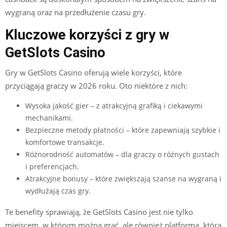
wygraną oraz na przedłużenie czasu gry.
Kluczowe korzyści z gry w
GetSlots Casino
Gry w GetSlots Casino oferują wiele korzyści, które
przyciągają graczy w 2026 roku. Oto niektóre z nich:
Wysoka jakość gier – z atrakcyjną grafiką i ciekawymi
mechanikami.
Bezpieczne metody płatności – które zapewniają szybkie i
komfortowe transakcje.
Różnorodność automatów – dla graczy o różnych gustach
i preferencjach.
Atrakcyjne bonusy – które zwiększają szanse na wygraną i
wydłużają czas gry.
Te benefity sprawiają, że GetSlots Casino jest nie tylko
miejscem, w którym można grać, ale również platformą, która