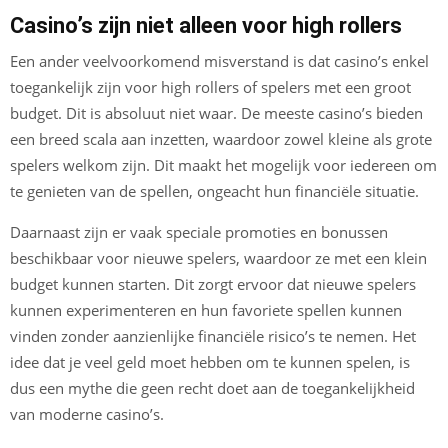
Casino’s zijn niet alleen voor high rollers
Een ander veelvoorkomend misverstand is dat casino’s enkel
toegankelijk zijn voor high rollers of spelers met een groot
budget. Dit is absoluut niet waar. De meeste casino’s bieden
een breed scala aan inzetten, waardoor zowel kleine als grote
spelers welkom zijn. Dit maakt het mogelijk voor iedereen om
te genieten van de spellen, ongeacht hun financiële situatie.
Daarnaast zijn er vaak speciale promoties en bonussen
beschikbaar voor nieuwe spelers, waardoor ze met een klein
budget kunnen starten. Dit zorgt ervoor dat nieuwe spelers
kunnen experimenteren en hun favoriete spellen kunnen
vinden zonder aanzienlijke financiële risico’s te nemen. Het
idee dat je veel geld moet hebben om te kunnen spelen, is
dus een mythe die geen recht doet aan de toegankelijkheid
van moderne casino’s.