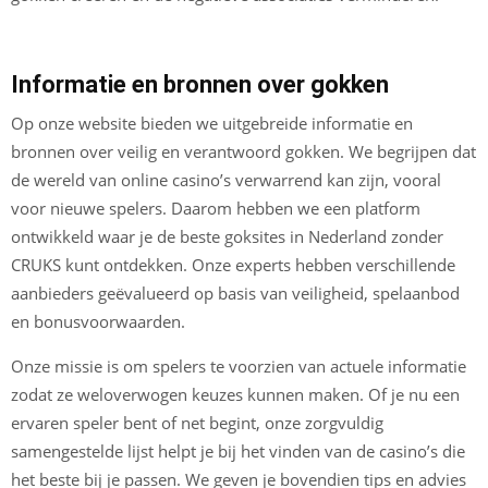
Informatie en bronnen over gokken
Op onze website bieden we uitgebreide informatie en
bronnen over veilig en verantwoord gokken. We begrijpen dat
de wereld van online casino’s verwarrend kan zijn, vooral
voor nieuwe spelers. Daarom hebben we een platform
ontwikkeld waar je de beste goksites in Nederland zonder
CRUKS kunt ontdekken. Onze experts hebben verschillende
aanbieders geëvalueerd op basis van veiligheid, spelaanbod
en bonusvoorwaarden.
Onze missie is om spelers te voorzien van actuele informatie
zodat ze weloverwogen keuzes kunnen maken. Of je nu een
ervaren speler bent of net begint, onze zorgvuldig
samengestelde lijst helpt je bij het vinden van de casino’s die
het beste bij je passen. We geven je bovendien tips en advies