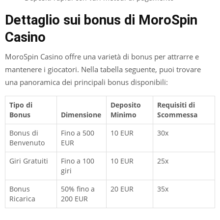
Dettaglio sui bonus di MoroSpin
Casino
MoroSpin Casino offre una varietà di bonus per attrarre e
mantenere i giocatori. Nella tabella seguente, puoi trovare
una panoramica dei principali bonus disponibili:
Tipo di
Deposito
Requisiti di
Bonus
Dimensione
Minimo
Scommessa
Bonus di
Fino a 500
10 EUR
30x
Benvenuto
EUR
Giri Gratuiti
Fino a 100
10 EUR
25x
giri
Bonus
50% fino a
20 EUR
35x
Ricarica
200 EUR