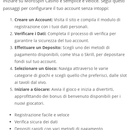
Iniziare su MoroSpin Casino è semplice e veloce. Segui questi
passaggi per configurare il tuo account senza intoppi:
Creare un Account:
Visita il sito e compila il modulo di
registrazione con i tuoi dati personali.
Verificare i Dati:
Completa il processo di verifica per
garantire la sicurezza del tuo account.
Effettuare un Deposito:
Scegli uno dei metodi di
pagamento disponibili, come Visa o Skrill, per depositare
fondi sul tuo account.
Selezionare un Gioco:
Naviga attraverso le varie
categorie di giochi e scegli quello che preferisci, dalle slot
ai tavoli dal vivo.
Iniziare a Giocare:
Avvia il gioco e inizia a divertirti,
approfittando dei bonus di benvenuto disponibili per i
nuovi giocatori.
Registrazione facile e veloce
Verifica sicura dei dati
Depositi rapidi con vari metodi di pagamento