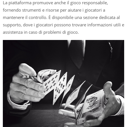
La piattaforma promuove anche il gioco responsabile,
fornendo strumenti e risorse per aiutare i giocatori a
mantenere il controllo. È disponibile una sezione dedicata al
supporto, dove i giocatori possono trovare informazioni utili e
assistenza in caso di problemi di gioco.