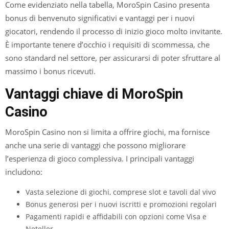
Come evidenziato nella tabella, MoroSpin Casino presenta
bonus di benvenuto significativi e vantaggi per i nuovi
giocatori, rendendo il processo di inizio gioco molto invitante.
È importante tenere d’occhio i requisiti di scommessa, che
sono standard nel settore, per assicurarsi di poter sfruttare al
massimo i bonus ricevuti.
Vantaggi chiave di MoroSpin
Casino
MoroSpin Casino non si limita a offrire giochi, ma fornisce
anche una serie di vantaggi che possono migliorare
l’esperienza di gioco complessiva. I principali vantaggi
includono:
Vasta selezione di giochi, comprese slot e tavoli dal vivo
Bonus generosi per i nuovi iscritti e promozioni regolari
Pagamenti rapidi e affidabili con opzioni come Visa e
Neteller