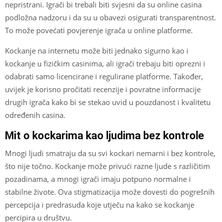
nepristrani. Igrači bi trebali biti svjesni da su online casina
podložna nadzoru i da su u obavezi osigurati transparentnost.
To može povećati povjerenje igrača u online platforme.
Kockanje na internetu može biti jednako sigurno kao i
kockanje u fizičkim casinima, ali igrači trebaju biti oprezni i
odabrati samo licencirane i regulirane platforme. Također,
uvijek je korisno pročitati recenzije i povratne informacije
drugih igrača kako bi se stekao uvid u pouzdanost i kvalitetu
određenih casina.
Mit o kockarima kao ljudima bez kontrole
Mnogi ljudi smatraju da su svi kockari nemarni i bez kontrole,
što nije točno. Kockanje može privući razne ljude s različitim
pozadinama, a mnogi igrači imaju potpuno normalne i
stabilne živote. Ova stigmatizacija može dovesti do pogrešnih
percepcija i predrasuda koje utječu na kako se kockanje
percipira u društvu.