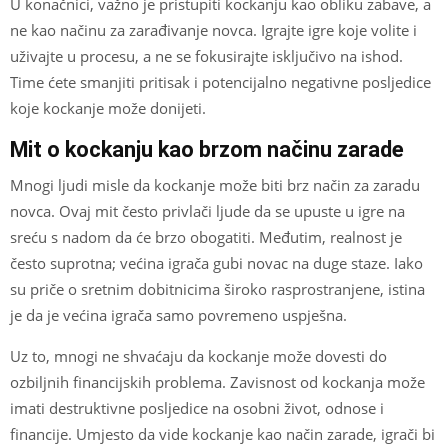
U konačnici, važno je pristupiti kockanju kao obliku zabave, a
ne kao načinu za zarađivanje novca. Igrajte igre koje volite i
uživajte u procesu, a ne se fokusirajte isključivo na ishod.
Time ćete smanjiti pritisak i potencijalno negativne posljedice
koje kockanje može donijeti.
Mit o kockanju kao brzom načinu zarade
Mnogi ljudi misle da kockanje može biti brz način za zaradu
novca. Ovaj mit često privlači ljude da se upuste u igre na
sreću s nadom da će brzo obogatiti. Međutim, realnost je
često suprotna; većina igrača gubi novac na duge staze. Iako
su priče o sretnim dobitnicima široko rasprostranjene, istina
je da je većina igrača samo povremeno uspješna.
Uz to, mnogi ne shvaćaju da kockanje može dovesti do
ozbiljnih financijskih problema. Zavisnost od kockanja može
imati destruktivne posljedice na osobni život, odnose i
financije. Umjesto da vide kockanje kao način zarade, igrači bi