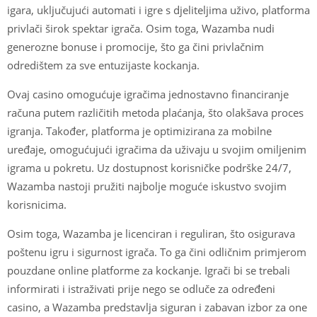
igara, uključujući automati i igre s djeliteljima uživo, platforma
privlači širok spektar igrača. Osim toga, Wazamba nudi
generozne bonuse i promocije, što ga čini privlačnim
odredištem za sve entuzijaste kockanja.
Ovaj casino omogućuje igračima jednostavno financiranje
računa putem različitih metoda plaćanja, što olakšava proces
igranja. Također, platforma je optimizirana za mobilne
uređaje, omogućujući igračima da uživaju u svojim omiljenim
igrama u pokretu. Uz dostupnost korisničke podrške 24/7,
Wazamba nastoji pružiti najbolje moguće iskustvo svojim
korisnicima.
Osim toga, Wazamba je licenciran i reguliran, što osigurava
poštenu igru i sigurnost igrača. To ga čini odličnim primjerom
pouzdane online platforme za kockanje. Igrači bi se trebali
informirati i istraživati prije nego se odluče za određeni
casino, a Wazamba predstavlja siguran i zabavan izbor za one