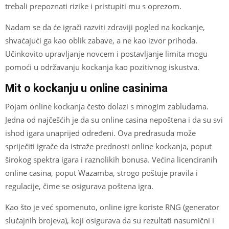
trebali prepoznati rizike i pristupiti mu s oprezom.
Nadam se da će igrači razviti zdraviji pogled na kockanje,
shvaćajući ga kao oblik zabave, a ne kao izvor prihoda.
Učinkovito upravljanje novcem i postavljanje limita mogu
pomoći u održavanju kockanja kao pozitivnog iskustva.
Mit o kockanju u online casinima
Pojam online kockanja često dolazi s mnogim zabludama.
Jedna od najčešćih je da su online casina nepoštena i da su svi
ishod igara unaprijed određeni. Ova predrasuda može
spriječiti igrače da istraže prednosti online kockanja, poput
širokog spektra igara i raznolikih bonusa. Većina licenciranih
online casina, poput Wazamba, strogo poštuje pravila i
regulacije, čime se osigurava poštena igra.
Kao što je već spomenuto, online igre koriste RNG (generator
slučajnih brojeva), koji osigurava da su rezultati nasumični i