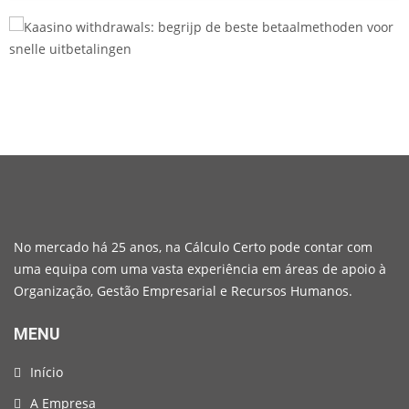
No mercado há 25 anos, na Cálculo Certo pode contar com
uma equipa com uma vasta experiência em áreas de apoio à
Organização, Gestão Empresarial e Recursos Humanos.
MENU
Início
A Empresa