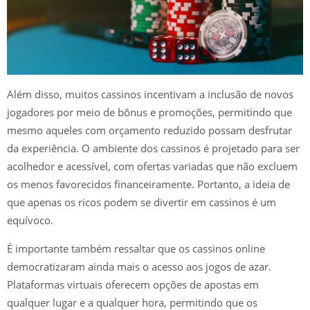
Além disso, muitos cassinos incentivam a inclusão de novos
jogadores por meio de bônus e promoções, permitindo que
mesmo aqueles com orçamento reduzido possam desfrutar
da experiência. O ambiente dos cassinos é projetado para ser
acolhedor e acessível, com ofertas variadas que não excluem
os menos favorecidos financeiramente. Portanto, a ideia de
que apenas os ricos podem se divertir em cassinos é um
equívoco.
É importante também ressaltar que os cassinos online
democratizaram ainda mais o acesso aos jogos de azar.
Plataformas virtuais oferecem opções de apostas em
qualquer lugar e a qualquer hora, permitindo que os