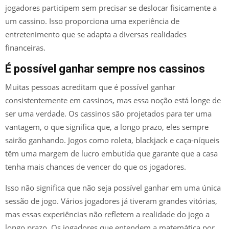
jogadores participem sem precisar se deslocar fisicamente a
um cassino. Isso proporciona uma experiência de
entretenimento que se adapta a diversas realidades
financeiras.
É possível ganhar sempre nos cassinos
Muitas pessoas acreditam que é possível ganhar
consistentemente em cassinos, mas essa noção está longe de
ser uma verdade. Os cassinos são projetados para ter uma
vantagem, o que significa que, a longo prazo, eles sempre
sairão ganhando. Jogos como roleta, blackjack e caça-níqueis
têm uma margem de lucro embutida que garante que a casa
tenha mais chances de vencer do que os jogadores.
Isso não significa que não seja possível ganhar em uma única
sessão de jogo. Vários jogadores já tiveram grandes vitórias,
mas essas experiências não refletem a realidade do jogo a
longo prazo. Os jogadores que entendem a matemática por