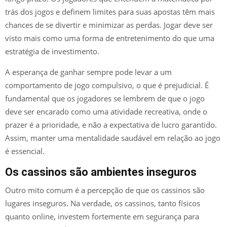
trás dos jogos e definem limites para suas apostas têm mais
chances de se divertir e minimizar as perdas. Jogar deve ser
visto mais como uma forma de entretenimento do que uma
estratégia de investimento.
A esperança de ganhar sempre pode levar a um
comportamento de jogo compulsivo, o que é prejudicial. É
fundamental que os jogadores se lembrem de que o jogo
deve ser encarado como uma atividade recreativa, onde o
prazer é a prioridade, e não a expectativa de lucro garantido.
Assim, manter uma mentalidade saudável em relação ao jogo
é essencial.
Os cassinos são ambientes inseguros
Outro mito comum é a percepção de que os cassinos são
lugares inseguros. Na verdade, os cassinos, tanto físicos
quanto online, investem fortemente em segurança para