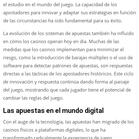
el estudio en el mundo del juego. La capacidad de los
apostadores para innovar y adaptar sus estrategias en función
de las circunstancias ha sido fundamental para su éxito.
La evolución de los sistemas de apuestas también ha influido
en cómo los casinos operan hoy en día. Muchas de las
medidas que los casinos implementan para minimizar el
riesgo, como la introducción de barajas múltiples o el uso de
software para detectar patrones de apuestas, son respuestas
directas a las tácticas de los apostadores históricos. Este ciclo
de innovación y respuesta continúa dando forma al paisaje
del juego, mostrando que cada jugador tiene el potencial de
cambiar las reglas del juego.
Las apuestas en el mundo digital
Con el auge de la tecnología, las apuestas han migrado de los
casinos físicos a plataformas digitales, lo que ha
transformado radicalmente la experiencia de juego.