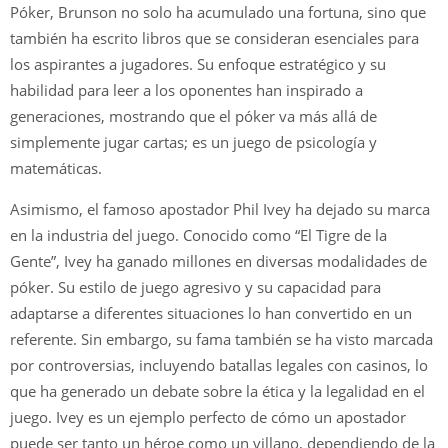
Póker, Brunson no solo ha acumulado una fortuna, sino que
también ha escrito libros que se consideran esenciales para
los aspirantes a jugadores. Su enfoque estratégico y su
habilidad para leer a los oponentes han inspirado a
generaciones, mostrando que el póker va más allá de
simplemente jugar cartas; es un juego de psicología y
matemáticas.
Asimismo, el famoso apostador Phil Ivey ha dejado su marca
en la industria del juego. Conocido como “El Tigre de la
Gente”, Ivey ha ganado millones en diversas modalidades de
póker. Su estilo de juego agresivo y su capacidad para
adaptarse a diferentes situaciones lo han convertido en un
referente. Sin embargo, su fama también se ha visto marcada
por controversias, incluyendo batallas legales con casinos, lo
que ha generado un debate sobre la ética y la legalidad en el
juego. Ivey es un ejemplo perfecto de cómo un apostador
puede ser tanto un héroe como un villano, dependiendo de la