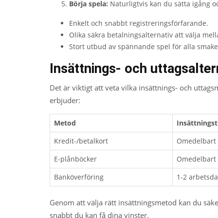
Börja spela:
Naturligtvis kan du sätta igång o
Enkelt och snabbt registreringsförfarande.
Olika säkra betalningsalternativ att välja mell
Stort utbud av spännande spel för alla smake
Insättnings- och uttagsalter
Det är viktigt att veta vilka insättnings- och utt
erbjuder:
Metod
Insättningst
Kredit-/betalkort
Omedelbart
E-plånböcker
Omedelbart
Banköverföring
1-2 arbetsd
Genom att välja rätt insättningsmetod kan du säkers
snabbt du kan få dina vinster.