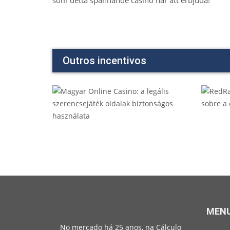
som detta spännande casino har att erbjuda!
Outros incentivos
MEN
No mercado há 25 anos, na Cálculo