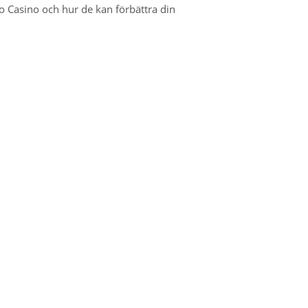
o Casino
och hur de kan förbättra din