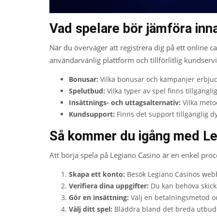
Vad spelare bör jämföra inna
När du överväger att registrera dig på ett online c
användarvänlig plattform och tillförlitlig kundservic
Bonusar:
Vilka bonusar och kampanjer erbjuds
Spelutbud:
Vilka typer av spel finns tillgängli
Insättnings- och uttagsalternativ:
Vilka meto
Kundsupport:
Finns det support tillgänglig d
Så kommer du igång med Le
Att börja spela på Legiano Casino är en enkel proc
Skapa ett konto:
Besök Legiano Casinos webbpl
Verifiera dina uppgifter:
Du kan behöva skicka
Gör en insättning:
Välj en betalningsmetod oc
Välj ditt spel:
Bläddra bland det breda utbudet 