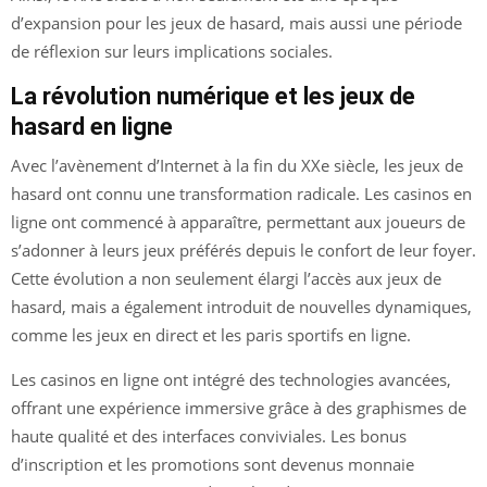
d’expansion pour les jeux de hasard, mais aussi une période
de réflexion sur leurs implications sociales.
La révolution numérique et les jeux de
hasard en ligne
Avec l’avènement d’Internet à la fin du XXe siècle, les jeux de
hasard ont connu une transformation radicale. Les casinos en
ligne ont commencé à apparaître, permettant aux joueurs de
s’adonner à leurs jeux préférés depuis le confort de leur foyer.
Cette évolution a non seulement élargi l’accès aux jeux de
hasard, mais a également introduit de nouvelles dynamiques,
comme les jeux en direct et les paris sportifs en ligne.
Les casinos en ligne ont intégré des technologies avancées,
offrant une expérience immersive grâce à des graphismes de
haute qualité et des interfaces conviviales. Les bonus
d’inscription et les promotions sont devenus monnaie