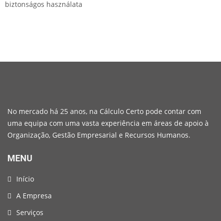
No mercado há 25 anos, na Cálculo Certo pode contar com
uma equipa com uma vasta experiência em áreas de apoio à
Organização, Gestão Empresarial e Recursos Humanos.
MENU
Início
A Empresa
Serviços