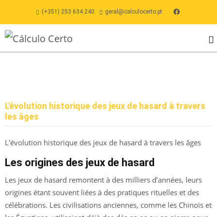
(+351) 253 634 240
geral@calculocerto.pt
L'évolution historique des jeux de hasard à travers
les âges
L'évolution historique des jeux de hasard à travers les âges
Les origines des jeux de hasard
Les jeux de hasard remontent à des milliers d’années, leurs
origines étant souvent liées à des pratiques rituelles et des
célébrations. Les civilisations anciennes, comme les Chinois et