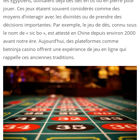
les Égyptiens, utilisaient déjà des dés en os ou en pierre pour
jouer. Ces jeux étaient souvent considérés comme des
moyens d’interagir avec les divinités ou de prendre des
décisions importantes. Par exemple, le jeu de dés, connu sous
le nom de « sic bo », est attesté en Chine depuis environ 2000
avant notre ère. Aujourd’hui, des plateformes comme
betninja casino
offrent une expérience de jeu en ligne qui
rappelle ces anciennes traditions.