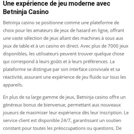
Une expérience de jeu moderne avec
Betninja Casino
Betninja casino se positionne comme une plateforme de
choix pour les amateurs de jeux de hasard en ligne, offrant
une vaste sélection de jeux allant des machines à sous aux
jeux de table et à un casino en direct. Avec plus de 7000 jeux
disponibles, les utilisateurs peuvent trouver quelque chose
qui correspond à leurs goûts et à leurs préférences. La
plateforme se distingue par son interface conviviale et sa
réactivité, assurant une expérience de jeu fluide sur tous les
appareils.
En plus de sa large gamme de jeux, Betninja casino offre un
généreux bonus de bienvenue, permettant aux nouveaux
joueurs de maximiser leur expérience dès leur inscription. Le
service client est disponible 24/7, garantissant un soutien
constant pour toutes les préoccupations ou questions. De