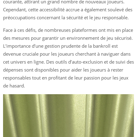
courante, attirant un grand nombre de nouveaux joueurs.
Cependant, cette accessibilité accrue a également soulevé des
préoccupations concernant la sécurité et le jeu responsable.
Face à ces défis, de nombreuses plateformes ont mis en place
des mesures pour garantir un environnement de jeu sécurisé.
L’importance d’une gestion prudente de la bankroll est
devenue cruciale pour les joueurs cherchant à naviguer dans
cet univers en ligne. Des outils d’auto-exclusion et de suivi des
dépenses sont disponibles pour aider les joueurs à rester
responsables tout en profitant de leur passion pour les jeux
de hasard.