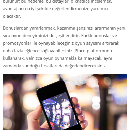
bulunur; bu nedenle, bu detayları dikkatlice incelemek,
avantajları en iyi şekilde değerlendirmenize yardımcı
olacaktır.
Bonuslardan yararlanmak, kazanma şansınızı artırmanın yanı
sıra oyun deneyiminizi de çeşitlendirir. Farklı bonuslar ve
promosyonlar ile oynayabileceğiniz oyun sayısını artırarak
daha fazla eğlence sağlayabilirsiniz. Pinco platformunu
kullanarak, yalnızca oyun oynamakla kalmayacak, aynı
zamanda sunduğu fırsatları da değerlendireceksiniz.