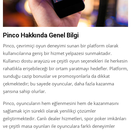
Pinco Hakkında Genel Bilgi
Pinco, çevrimiçi oyun deneyimi sunan bir platform olarak
kullanıcılarına geniş bir hizmet yelpazesi sunmaktadır.
Kullanıcı dostu arayüzü ve çeşitli oyun seçenekleri ile herkesin
rahatlıkla erişebileceği bir ortam yaratmayı hedefler. Platform,
sunduğu cazip bonuslar ve promosyonlarla da dikkat
çekmektedir; bu sayede oyuncular, daha fazla kazanma
şansına sahip olurlar.
Pinco, oyuncuların hem eğlenmesini hem de kazanmasını
sağlamak için sürekli olarak yenilikçi çözümler
geliştirmektedir. Canlı dealer hizmetleri, spor poker imkânları
ve çeşitli masa oyunları ile oyunculara farklı deneyimler