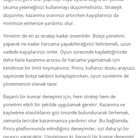
okuma yeteneğinizi kullanmayı düşünmelisiniz. Stratejik
düşünme, kazanma oranınızı artırırken kayıplarınızı da
minimize etmenize yardımcı olur.
Yönetim de en az strateji kadar önemlidir. Bütçe yönetimi
yaparak ne kadar harcama yapabileceğinizi belirlemek, uzun
vadede kayıplarınızı önler. Oyun sürecinde kaybettiğinizde
daha fazla kazanma arzusu ile harcama yapmamak için
kendinize bir limit koymalısınız. Pinco, kullanıcı dostu arayüzü
sayesinde bütçe takibini kolaylaştırırken, oyun sürelerini de
yönetmenize olanak tanır.
Başarılı bir kumar deneyimi için, hem strateji hem de
yönetimi etkili bir şekilde uygulamak gerekir. Kazanma ve
kaybetme olasılıklarını göz önünde bulundurarak ilerlemek,
zamanla tecrübe kazanmanıza yardımcı olur. Bu bağlamda,
Pinco platformunda edindiğiniz deneyimler, sizi daha iyi bir
oyuncu yapacaktır. Unutmayın ki, başarılı bir kumar deneyimi