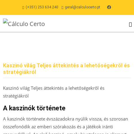
(+351) 253 634 240
geral@calculocerto.pt
Kaszinó világ Teljes áttekintés a lehetőségekről és
stratégiákról
Kaszinó világ Teljes áttekintés a lehetőségekről és
stratégiákról
A kaszinók története
A kaszinók története évszázadokra nyúlik vissza, és szorosan
összefonódik az emberi szórakozás és a játékok iránti