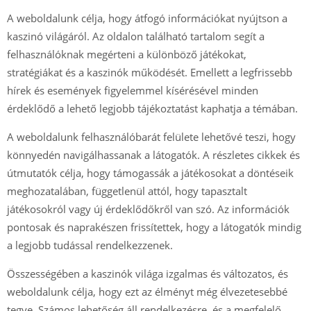
A weboldalunk célja, hogy átfogó információkat nyújtson a
kaszinó világáról. Az oldalon található tartalom segít a
felhasználóknak megérteni a különböző játékokat,
stratégiákat és a kaszinók működését. Emellett a legfrissebb
hírek és események figyelemmel kísérésével minden
érdeklődő a lehető legjobb tájékoztatást kaphatja a témában.
A weboldalunk felhasználóbarát felülete lehetővé teszi, hogy
könnyedén navigálhassanak a látogatók. A részletes cikkek és
útmutatók célja, hogy támogassák a játékosokat a döntéseik
meghozatalában, függetlenül attól, hogy tapasztalt
játékosokról vagy új érdeklődőkről van szó. Az információk
pontosak és naprakészen frissítettek, hogy a látogatók mindig
a legjobb tudással rendelkezzenek.
Összességében a kaszinók világa izgalmas és változatos, és
weboldalunk célja, hogy ezt az élményt még élvezetesebbé
tegye. Számos lehetőség áll rendelkezésre, és a megfelelő