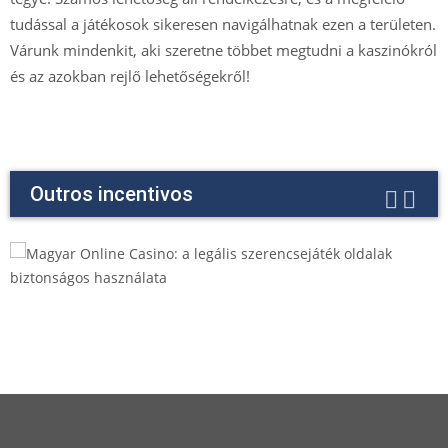
tudással a játékosok sikeresen navigálhatnak ezen a területen.
Várunk mindenkit, aki szeretne többet megtudni a kaszinókról
és az azokban rejlő lehetőségekről!
Outros incentivos