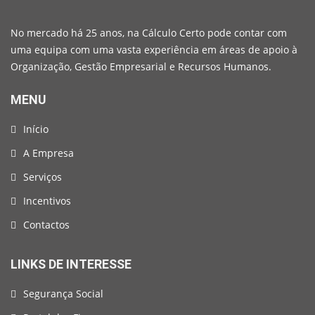
No mercado há 25 anos, na Cálculo Certo pode contar com
uma equipa com uma vasta experiência em áreas de apoio à
Organização, Gestão Empresarial e Recursos Humanos.
MENU
Início
A Empresa
Serviços
Incentivos
Contactos
LINKS DE INTERESSE
Segurança Social