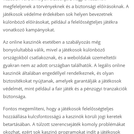
megfeleljenek a törvényeknek és a biztonsági előírásoknak. A
játékosok védelme érdekében sok helyen bevezetnek
különböző előírásokat, például a felelősségteljes játékra
vonatkozó kampányokat.
Az online kaszinók esetében a szabályozás még
bonyolultabbá válik, mivel a játékosok különböző
országokból csatlakoznak, és a weboldalak üzemeltetői
gyakran nem az adott országban találhatók. A legális online
kaszinók általában engedéllyel rendelkeznek, és olyan
biztosítékokat nyújtanak, amelyek garantálják a játékosok
védelmét, mint például a fair játék és a pénzügyi tranzakciók
biztonsága.
Fontos megemlíteni, hogy a játékosok felelősségteljes
hozzáállása kulcsfontosságú a kaszinók körüli jogi keretek
betartásában. A túlzott szerencsejáték komoly problémákat
okozhat, ezért sok kaszinó programokat indít a játékosok