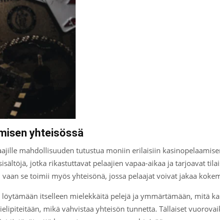
amisen yhteisössä
aajille mahdollisuuden tutustua moniin erilaisiin kasinopelaamis
isältöjä, jotka rikastuttavat pelaajien vapaa-aikaa ja tarjoavat til
, vaan se toimii myös yhteisönä, jossa pelaajat voivat jakaa kokem
ia löytämään itselleen mielekkäitä pelejä ja ymmärtämään, mitä ka
 mielipiteitään, mikä vahvistaa yhteisön tunnetta. Tällaiset vuoro