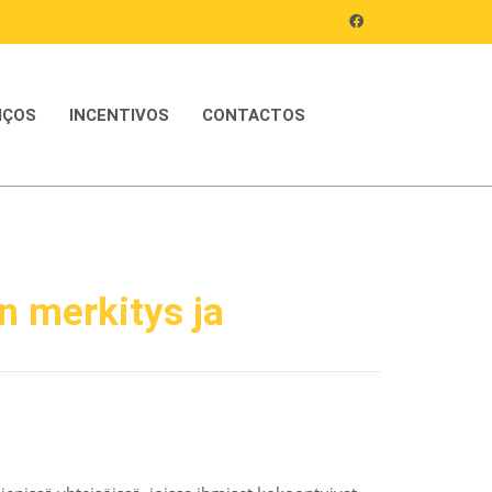
IÇOS
INCENTIVOS
CONTACTOS
n merkitys ja