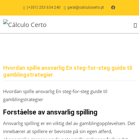
(+351) 253 634 240
geral@calculocerto.pt
Hvordan spille ansvarlig En steg-for-steg guide til
gamblingstrategier
Hvordan spille ansvarlig En steg-for-steg guide til
gamblingstrategier
Forståelse av ansvarlig spilling
Ansvarlig spilling er en viktig del av gamblingopplevelsen. Det
innebærer at spillere er bevisste på sin egen atferd,