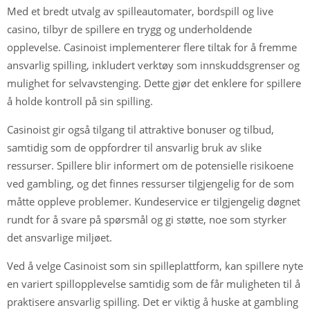
Med et bredt utvalg av spilleautomater, bordspill og live
casino, tilbyr de spillere en trygg og underholdende
opplevelse. Casinoist implementerer flere tiltak for å fremme
ansvarlig spilling, inkludert verktøy som innskuddsgrenser og
mulighet for selvavstenging. Dette gjør det enklere for spillere
å holde kontroll på sin spilling.
Casinoist gir også tilgang til attraktive bonuser og tilbud,
samtidig som de oppfordrer til ansvarlig bruk av slike
ressurser. Spillere blir informert om de potensielle risikoene
ved gambling, og det finnes ressurser tilgjengelig for de som
måtte oppleve problemer. Kundeservice er tilgjengelig døgnet
rundt for å svare på spørsmål og gi støtte, noe som styrker
det ansvarlige miljøet.
Ved å velge Casinoist som sin spilleplattform, kan spillere nyte
en variert spillopplevelse samtidig som de får muligheten til å
praktisere ansvarlig spilling. Det er viktig å huske at gambling