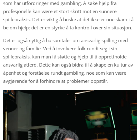
som har utfordringer med gambling. Å søke hjelp fra
profesjonelle kan være et stort skritt mot en sunnere
spillepraksis. Det er viktig å huske at det ikke er noe skam i å
be om hjelp; det er en styrke å ta kontroll over sin situasjon.
Det er også nyttig å ha samtaler om ansvarlig spilling med
venner og familie. Ved å involvere folk rundt seg i sin
spillepraksis, kan man få støtte og hjelp til å opprettholde
ansvarlig atferd. Dette kan også bidra til å skape en kultur av
åpenhet og forståelse rundt gambling, noe som kan være
avgjørende for å forhindre at problemer oppstår.