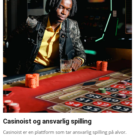
Casinoist og ansvarlig spilling
Casinoist er en plattform som tar ansvarlig spilling på alvor.