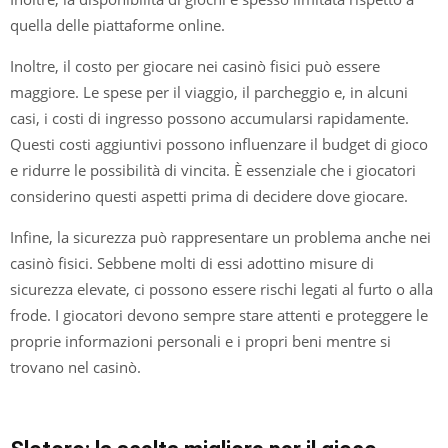
quella delle piattaforme online.
Inoltre, il costo per giocare nei casinò fisici può essere
maggiore. Le spese per il viaggio, il parcheggio e, in alcuni
casi, i costi di ingresso possono accumularsi rapidamente.
Questi costi aggiuntivi possono influenzare il budget di gioco
e ridurre le possibilità di vincita. È essenziale che i giocatori
considerino questi aspetti prima di decidere dove giocare.
Infine, la sicurezza può rappresentare un problema anche nei
casinò fisici. Sebbene molti di essi adottino misure di
sicurezza elevate, ci possono essere rischi legati al furto o alla
frode. I giocatori devono sempre stare attenti e proteggere le
proprie informazioni personali e i propri beni mentre si
trovano nel casinò.