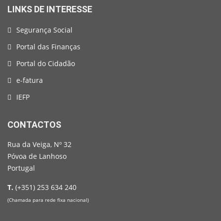
LINKS DE INTERESSE
Segurança Social
Portal das Finanças
Portal do Cidadão
e-fatura
IEFP
CONTACTOS
Rua da Veiga, Nº 32
Póvoa de Lanhoso
Portugal
T.
(+351) 253 634 240
(Chamada para rede fixa nacional)