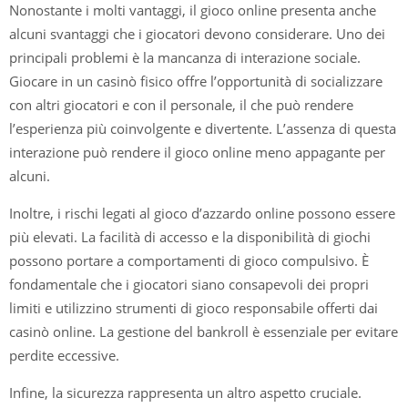
Nonostante i molti vantaggi, il gioco online presenta anche
alcuni svantaggi che i giocatori devono considerare. Uno dei
principali problemi è la mancanza di interazione sociale.
Giocare in un casinò fisico offre l’opportunità di socializzare
con altri giocatori e con il personale, il che può rendere
l’esperienza più coinvolgente e divertente. L’assenza di questa
interazione può rendere il gioco online meno appagante per
alcuni.
Inoltre, i rischi legati al gioco d’azzardo online possono essere
più elevati. La facilità di accesso e la disponibilità di giochi
possono portare a comportamenti di gioco compulsivo. È
fondamentale che i giocatori siano consapevoli dei propri
limiti e utilizzino strumenti di gioco responsabile offerti dai
casinò online. La gestione del bankroll è essenziale per evitare
perdite eccessive.
Infine, la sicurezza rappresenta un altro aspetto cruciale.