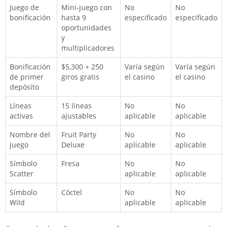
Juego de
Mini-juego con
No
No
bonificación
hasta 9
especificado
especificado
oportunidades
y
multiplicadores
Bonificación
$5,300 + 250
Varía según
Varía según
de primer
giros gratis
el casino
el casino
depósito
Líneas
15 líneas
No
No
activas
ajustables
aplicable
aplicable
Nombre del
Fruit Party
No
No
juego
Deluxe
aplicable
aplicable
Símbolo
Fresa
No
No
Scatter
aplicable
aplicable
Símbolo
Cóctel
No
No
Wild
aplicable
aplicable