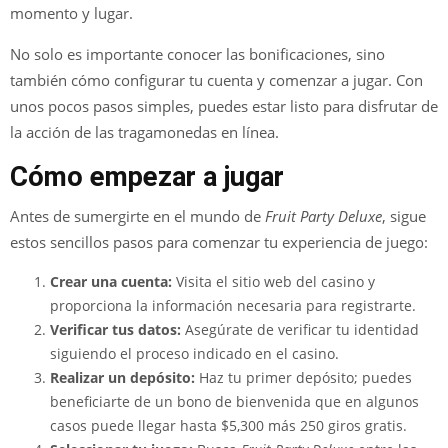
momento y lugar.
No solo es importante conocer las bonificaciones, sino
también cómo configurar tu cuenta y comenzar a jugar. Con
unos pocos pasos simples, puedes estar listo para disfrutar de
la acción de las tragamonedas en línea.
Cómo empezar a jugar
Antes de sumergirte en el mundo de
Fruit Party Deluxe
, sigue
estos sencillos pasos para comenzar tu experiencia de juego:
Crear una cuenta:
Visita el sitio web del casino y
proporciona la información necesaria para registrarte.
Verificar tus datos:
Asegúrate de verificar tu identidad
siguiendo el proceso indicado en el casino.
Realizar un depósito:
Haz tu primer depósito; puedes
beneficiarte de un bono de bienvenida que en algunos
casos puede llegar hasta $5,300 más 250 giros gratis.