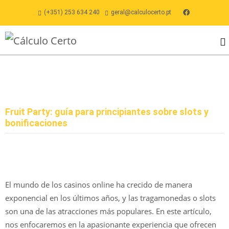
(+351) 253 634 240
geral@calculocerto.pt
Fruit Party: guía para principiantes sobre slots y
bonificaciones
El mundo de los casinos online ha crecido de manera
exponencial en los últimos años, y las tragamonedas o slots
son una de las atracciones más populares. En este artículo,
nos enfocaremos en la apasionante experiencia que ofrecen