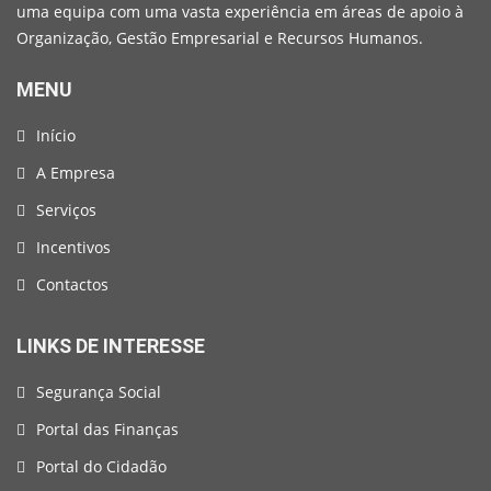
uma equipa com uma vasta experiência em áreas de apoio à
Organização, Gestão Empresarial e Recursos Humanos.
MENU
Início
A Empresa
Serviços
Incentivos
Contactos
LINKS DE INTERESSE
Segurança Social
Portal das Finanças
Portal do Cidadão