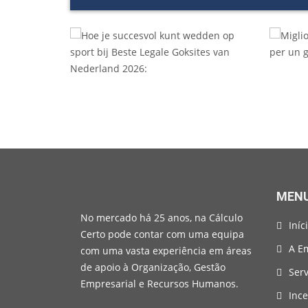
MEN
No mercado há 25 anos, na Cálculo
Iníc
Certo pode contar com uma equipa
A E
com uma vasta experiência em áreas
de apoio à Organização, Gestão
Serv
Empresarial e Recursos Humanos.
Ince