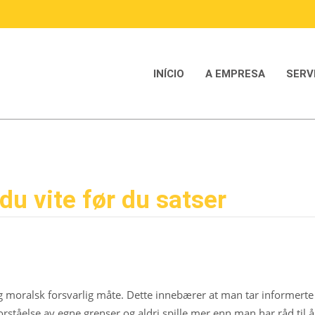
INÍCIO
A EMPRESA
SERV
 du vite før du satser
 og moralsk forsvarlig måte. Dette innebærer at man tar informerte
orståelse av egne grenser og aldri spille mer enn man har råd til å