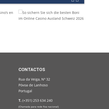
CONTACTOS
Rua da Veiga, Nº 32
Póvoa de Lanhoso
Portugal
T.
(+351) 253 634 240
(Chamada para rede fixa nacional)