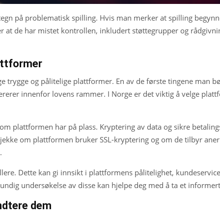
n på problematisk spilling. Hvis man merker at spilling begynner 
r at de har mistet kontrollen, inkludert støttegrupper og rådgivnin
attformer
 trygge og pålitelige plattformer. En av de første tingene man bør 
opererer innenfor lovens rammer. I Norge er det viktig å velge pla
 plattformen har på plass. Kryptering av data og sikre betalings
 sjekke om plattformen bruker SSL-kryptering og om de tilbyr ane
.
pillere. Dette kan gi innsikt i plattformens pålitelighet, kundeser
grundig undersøkelse av disse kan hjelpe deg med å ta et informert
åndtere dem