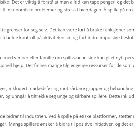
risiko. Det er viktig å forstå at man alltid kan tape penger, og de
e til økonomiske problemer og stress i hverdagen. Å spille på en e
ette grenser for seg selv. Det kan være lurt å bruke funksjoner s
 å holde kontroll på aktiviteten sin og forhindre impulsive beslutn
nakke med venner eller familie om spillvanene sine kan gi et nytt 
nell hjelp. Det finnes mange tilgjengelige ressurser for de som øns
ger, inkludert markedsføring mot sårbare grupper og behandling av 
, og unngår å tiltrekke seg unge og sårbare spillere. Dette inklu
 bidrar til industrien. Ved å spille på etiske plattformer, støtte
Mange spillere ønsker å bidra til positive initiativer, og det er d