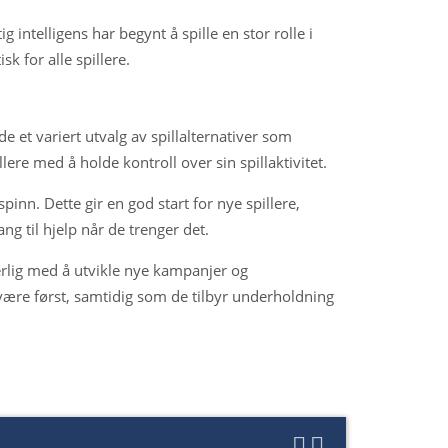
 intelligens har begynt å spille en stor rolle i
k for alle spillere.
de et variert utvalg av spillalternativer som
llere med å holde kontroll over sin spillaktivitet.
inn. Dette gir en god start for nye spillere,
ang til hjelp når de trenger det.
uerlig med å utvikle nye kampanjer og
elvære først, samtidig som de tilbyr underholdning