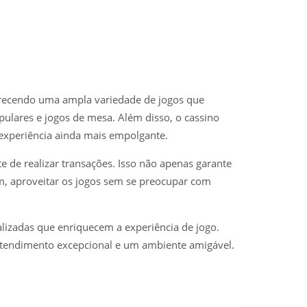
ferecendo uma ampla variedade de jogos que
pulares e jogos de mesa. Além disso, o cassino
experiência ainda mais empolgante.
 de realizar transações. Isso não apenas garante
im, aproveitar os jogos sem se preocupar com
alizadas que enriquecem a experiência de jogo.
atendimento excepcional e um ambiente amigável.