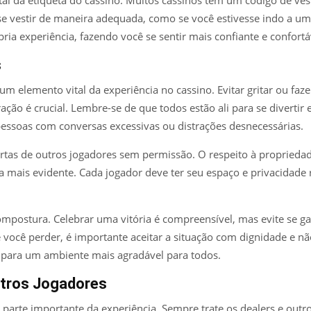
al da etiqueta do cassino. Muitos cassinos têm um código de ves
e vestir de maneira adequada, como se você estivesse indo a um
ia experiência, fazendo você se sentir mais confiante e confortá
s
 elemento vital da experiência no cassino. Evitar gritar ou faz
ão é crucial. Lembre-se de que todos estão ali para se divertir
essoas com conversas excessivas ou distrações desnecessárias.
artas de outros jogadores sem permissão. O respeito à proprieda
da mais evidente. Cada jogador deve ter seu espaço e privacidad
mpostura. Celebrar uma vitória é compreensível, mas evite se g
cê perder, é importante aceitar a situação com dignidade e não 
 para um ambiente mais agradável para todos.
utros Jogadores
parte importante da experiência. Sempre trate os dealers e outr