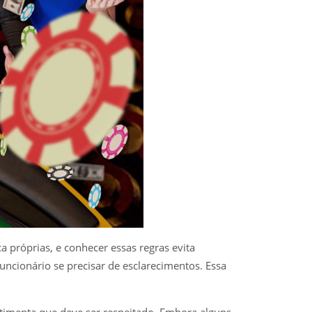
 próprias, e conhecer essas regras evita
cionário se precisar de esclarecimentos. Essa