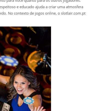
anto para você quanto para os outros jogadores.
respeitoso e educado ajuda a criar uma atmosfera
bido. No contexto de jogos online, o
slotlair.com.pt