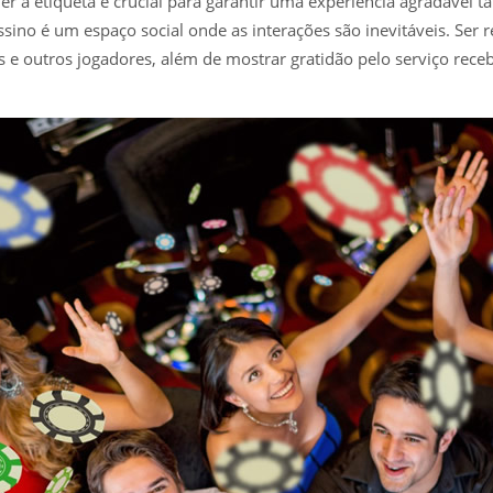
r a etiqueta é crucial para garantir uma experiência agradável t
sino é um espaço social onde as interações são inevitáveis. Ser 
s e outros jogadores, além de mostrar gratidão pelo serviço rece