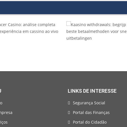
U
LINKS DE INTERESSE
io
Segurança Social
mpresa
Portal das Finanças
iços
Portal do Cidadão