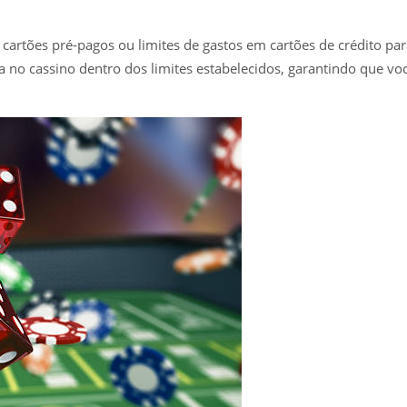
cartões pré-pagos ou limites de gastos em cartões de crédito par
a no cassino dentro dos limites estabelecidos, garantindo que 