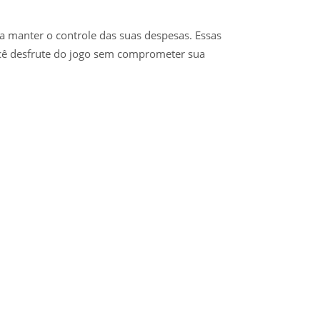
a manter o controle das suas despesas. Essas
você desfrute do jogo sem comprometer sua