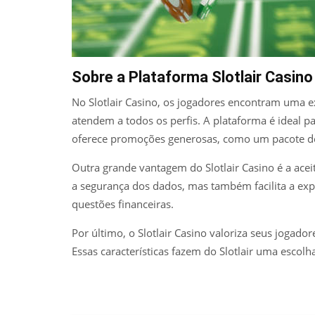
Sobre a Plataforma Slotlair Casino
No Slotlair Casino, os jogadores encontram uma 
atendem a todos os perfis. A plataforma é ideal p
oferece promoções generosas, como um pacote de 
Outra grande vantagem do Slotlair Casino é a ace
a segurança dos dados, mas também facilita a exp
questões financeiras.
Por último, o Slotlair Casino valoriza seus joga
Essas características fazem do Slotlair uma esc