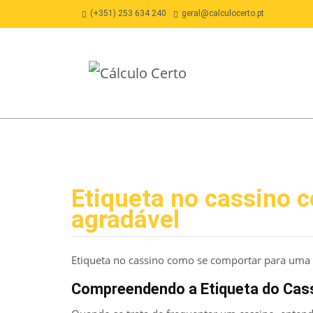
(+351) 253 634 240
geral@calculocerto.pt
Etiqueta no cassino 
agradável
Etiqueta no cassino como se comportar para uma 
Compreendendo a Etiqueta do Cas