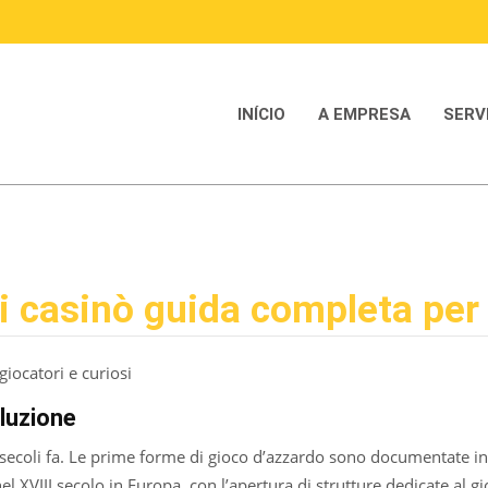
INÍCIO
A EMPRESA
SERV
i casinò guida completa per 
iocatori e curiosi
oluzione
a secoli fa. Le prime forme di gioco d’azzardo sono documentate in
l XVIII secolo in Europa, con l’apertura di strutture dedicate al g