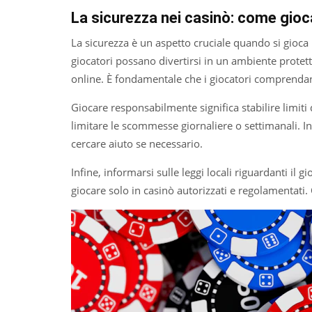
La sicurezza nei casinò: come gio
La sicurezza è un aspetto cruciale quando si gioca 
giocatori possano divertirsi in un ambiente protett
online. È fondamentale che i giocatori comprenda
Giocare responsabilmente significa stabilire limiti
limitare le scommesse giornaliere o settimanali. I
cercare aiuto se necessario.
Infine, informarsi sulle leggi locali riguardanti il
giocare solo in casinò autorizzati e regolamentati. C