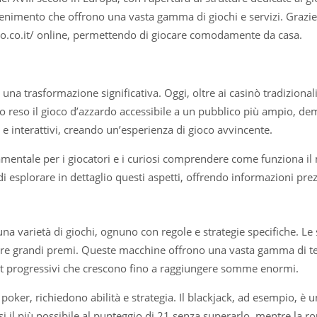
tenimento che offrono una vasta gamma di giochi e servizi. Grazie 
o.co.it/
online, permettendo di giocare comodamente da casa.
o una trasformazione significativa. Oggi, oltre ai casinò tradizion
reso il gioco d’azzardo accessibile a un pubblico più ampio, dem
e interattivi, creando un’esperienza di gioco avvincente.
mentale per i giocatori e i curiosi comprendere come funziona il m
 esplorare in dettaglio questi aspetti, offrendo informazioni prezi
una varietà di giochi, ognuno con regole e strategie specifiche. Le 
vincere grandi premi. Queste macchine offrono una vasta gamma di t
pot progressivi che crescono fino a raggiungere somme enormi.
il poker, richiedono abilità e strategia. Il blackjack, ad esempio, 
i il più possibile al punteggio di 21 senza superarlo, mentre la rou