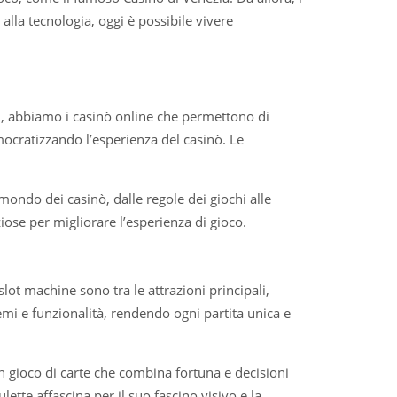
alla tecnologia, oggi è possibile vivere
ali, abbiamo i casinò online che permettono di
ocratizzando l’esperienza del casinò. Le
ondo dei casinò, dalle regole dei giochi alle
ose per migliorare l’esperienza di gioco.
slot machine sono tra le attrazioni principali,
emi e funzionalità, rendendo ogni partita unica e
è un gioco di carte che combina fortuna e decisioni
lette affascina per il suo fascino visivo e la