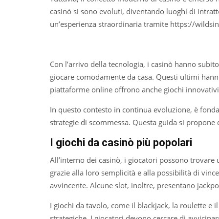
casinò si sono evoluti, diventando luoghi di intrat
un’esperienza straordinaria tramite
https://wildsin
Con l’arrivo della tecnologia, i casinò hanno subit
giocare comodamente da casa. Questi ultimi hanno 
piattaforme online offrono anche giochi innovativi 
In questo contesto in continua evoluzione, è fonda
strategie di scommessa. Questa guida si propone di
I giochi da casinò più popolari
All’interno dei casinò, i giocatori possono trovare 
grazie alla loro semplicità e alla possibilità di 
avvincente. Alcune slot, inoltre, presentano jack
I giochi da tavolo, come il blackjack, la roulette e 
strategiche. I giocatori devono cercare di avvicinars