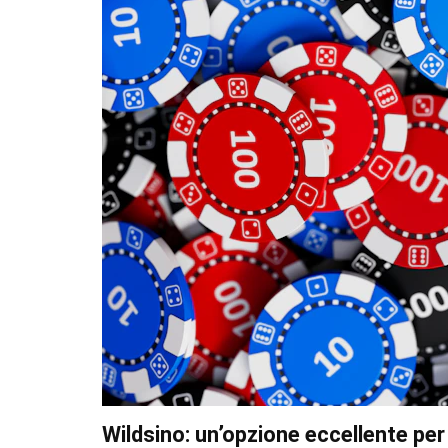
Wildsino: un’opzione eccellente per 