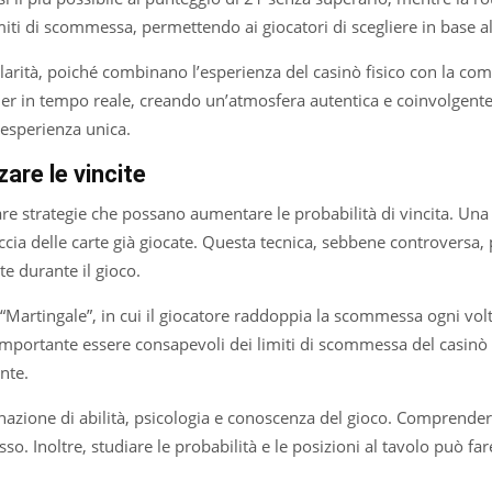
iti di scommessa, permettendo ai giocatori di scegliere in base al 
arità, poiché combinano l’esperienza del casinò fisico con la como
pier in tempo reale, creando un’atmosfera autentica e coinvolgent
’esperienza unica.
are le vincite
e strategie che possano aumentare le probabilità di vincita. Una d
accia delle carte già giocate. Questa tecnica, sebbene controversa, 
e durante il gioco.
a “Martingale”, in cui il giocatore raddoppia la scommessa ogni volta
 importante essere consapevoli dei limiti di scommessa del casinò e
nte.
binazione di abilità, psicologia e conoscenza del gioco. Comprende
o. Inoltre, studiare le probabilità e le posizioni al tavolo può far