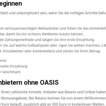
beginnen
nfach und unkompliziert sein, wenn Sie die richtigen Schritte befo
inem vertrauenswürdigen Wettanbieter und füllen Sie das Anmeldef
ität, damit Sie ein sicheres Wettkonto nutzen können.
te Zahlungsmethode und tätigen Sie Ihre erste Einzahlung.
 Sie, auf welche Fußballspiele oder -ligen Sie wetten möchten, z
B. Einzelwetten oder Kombiwetten) und setzen Sie Ihren Betrag.
onto
chnelle Einzahlung
en Geschmack
anbietern ohne OASIS
Ihnen zahlreiche Vorteile. Anbieter wie Betano und Unibet haben 
 Bonusangebote. Bei Betano können Sie von einem Willkommensb
 Euro beläuft, zusätzlich gibt es 300 Euro in kostenlosen Wetten. 