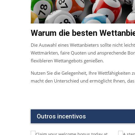
Warum die besten Wettanbi
Die Auswahl eines Wettanbieters sollte nicht leich
Wettmärkten, faire Quoten und ansprechende Boni a
flexibleren Wettangebots genießen.
Nutzen Sie die Gelegenheit, Ihre Wettfähigkeiten 
macht den Unterschied und ermöglicht Ihnen, das
Outros incentivos