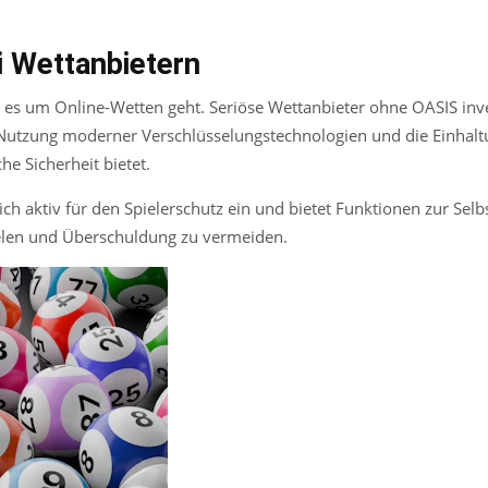
i Wettanbietern
 es um Online-Wetten geht. Seriöse Wettanbieter ohne OASIS inv
Nutzung moderner Verschlüsselungstechnologien und die Einhaltu
che Sicherheit bietet.
h aktiv für den Spielerschutz ein und bietet Funktionen zur Selb
pielen und Überschuldung zu vermeiden.