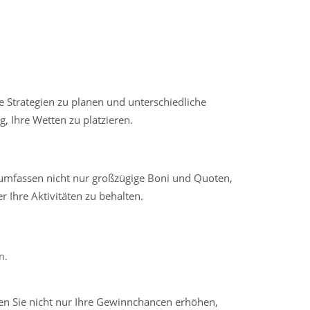
e Strategien zu planen und unterschiedliche
 Ihre Wetten zu platzieren.
e umfassen nicht nur großzügige Boni und Quoten,
 Ihre Aktivitäten zu behalten.
n.
nen Sie nicht nur Ihre Gewinnchancen erhöhen,