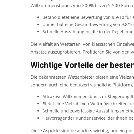
Willkommensbonus von 200% bis zu 5.500 Euro un
Betano bietet eine Bewertung von 9.9/10 für 
Unibet hat eine Gesamtbewertung von 9.8/10, 
Schnelle Auszahlungen, die in der Regel inne
Die Vielfalt an Wettarten, von klassischen Einzel
Ansätze auszuprobieren. Profitieren Sie von den 
Wichtige Vorteile der beste
Die bekanntesten Wettanbieter bieten eine Vielzah
sondern auch eine benutzerfreundliche Plattform, 
Attraktive Willkommensboni zur Steigerung Ih
Bietet eine Vielzahl von Wettmöglichkeiten, um
Schnelle und zuverlässige Auszahlungsmetho
Hervorragender Kundenservice, der Ihnen bei
Diese Aspekte sind besonders wichtig, um ein pos