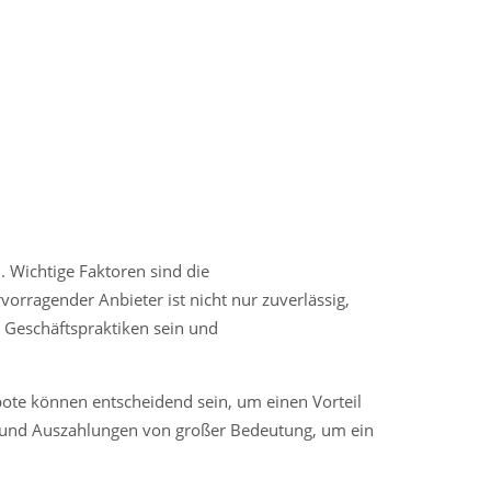
n. Wichtige Faktoren sind die
rragender Anbieter ist nicht nur zuverlässig,
e Geschäftspraktiken sein und
bote können entscheidend sein, um einen Vorteil
n und Auszahlungen von großer Bedeutung, um ein