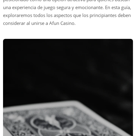
una experiencia de juego segura y emocionante. En esta guía,
exploraremos todos los aspectos que los principiantes deben
considerar al unirse a Afun Casino.