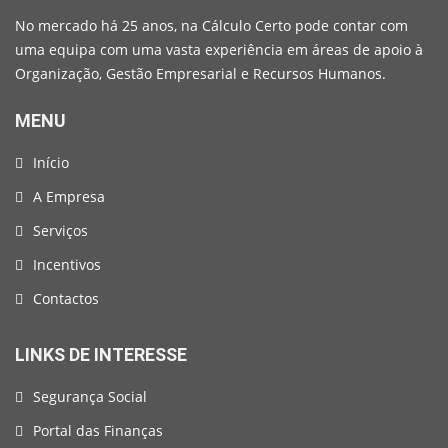
No mercado há 25 anos, na Cálculo Certo pode contar com
uma equipa com uma vasta experiência em áreas de apoio à
Organização, Gestão Empresarial e Recursos Humanos.
MENU
Início
A Empresa
Serviços
Incentivos
Contactos
LINKS DE INTERESSE
Segurança Social
Portal das Finanças