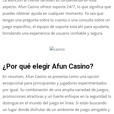
La atención al cliente también es fundamental en este
aspecto. Afun Casino ofrece soporte 24/7, lo que significa que
puedes obtener ayuda en cualquier momento. Ya sea que
tengas una pregunta sobre tu cuenta o una consulta sobre un
juego específico, el equipo de soporte está ahí para ayudarte,
brindando una experiencia de usuario confiable y segura.
¿Por qué elegir Afun Casino?
En resumen, Afun Casino se presenta como una opción
excepcional para principiantes y jugadores experimentados
por igual. Su combinación de una amplia variedad de juegos,
promociones atractivas y un fuerte enfoque en la seguridad lo
distingue en el mundo del juego en línea. Si estás buscando
un lugar donde disfrutar de un ambiente de juego amigable y