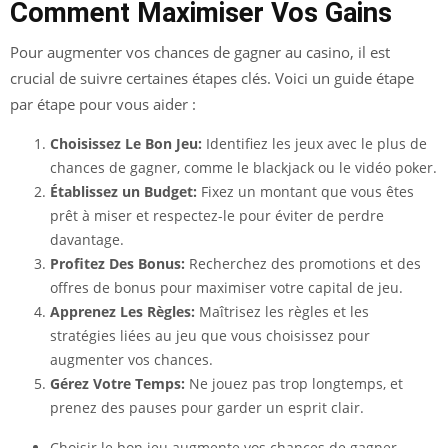
Comment Maximiser Vos Gains
Pour augmenter vos chances de gagner au casino, il est
crucial de suivre certaines étapes clés. Voici un guide étape
par étape pour vous aider :
Choisissez Le Bon Jeu:
Identifiez les jeux avec le plus de
chances de gagner, comme le blackjack ou le vidéo poker.
Établissez un Budget:
Fixez un montant que vous êtes
prêt à miser et respectez-le pour éviter de perdre
davantage.
Profitez Des Bonus:
Recherchez des promotions et des
offres de bonus pour maximiser votre capital de jeu.
Apprenez Les Règles:
Maîtrisez les règles et les
stratégies liées au jeu que vous choisissez pour
augmenter vos chances.
Gérez Votre Temps:
Ne jouez pas trop longtemps, et
prenez des pauses pour garder un esprit clair.
Choisir le bon jeu augmente vos chances de gagner.