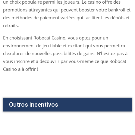
un choix populaire parmi les joueurs. Le casino offre des
promotions attrayantes qui peuvent booster votre bankroll et
des méthodes de paiement variées qui facilitent les dépôts et
retraits.
En choisissant Robocat Casino, vous optez pour un
environnement de jeu fiable et excitant qui vous permettra
d’explorer de nouvelles possibilités de gains. N’hésitez pas à
vous inscrire et à découvrir par vous-même ce que Robocat
Casino a à offrir !
Outros incentivos