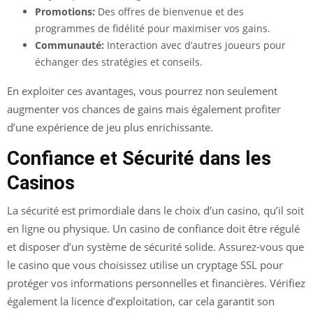
Promotions:
Des offres de bienvenue et des
programmes de fidélité pour maximiser vos gains.
Communauté:
Interaction avec d’autres joueurs pour
échanger des stratégies et conseils.
En exploiter ces avantages, vous pourrez non seulement
augmenter vos chances de gains mais également profiter
d’une expérience de jeu plus enrichissante.
Confiance et Sécurité dans les
Casinos
La sécurité est primordiale dans le choix d’un casino, qu’il soit
en ligne ou physique. Un casino de confiance doit être régulé
et disposer d’un système de sécurité solide. Assurez-vous que
le casino que vous choisissez utilise un cryptage SSL pour
protéger vos informations personnelles et financières. Vérifiez
également la licence d’exploitation, car cela garantit son