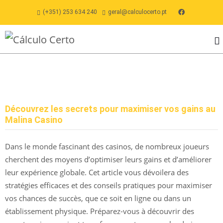
(+351) 253 634 240
geral@calculocerto.pt
Découvrez les secrets pour maximiser vos gains au
Malina Casino
Dans le monde fascinant des casinos, de nombreux joueurs
cherchent des moyens d’optimiser leurs gains et d’améliorer
leur expérience globale. Cet article vous dévoilera des
stratégies efficaces et des conseils pratiques pour maximiser
vos chances de succès, que ce soit en ligne ou dans un
établissement physique. Préparez-vous à découvrir des