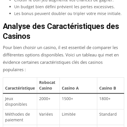
Un budget bien défini prévient les pertes excessives.
Les bonus peuvent doubler ou tripler votre mise initiale.
Analyse des Caractéristiques des
Casinos
Pour bien choisir un casino, il est essentiel de comparer les
différentes options disponibles. Voici un tableau qui met en
évidence certaines caractéristiques clés des casinos
populaires :
Robocat
Caractéristique
Casino
Casino A
Casino B
Jeux
2000+
1500+
1800+
disponibles
Méthodes de
Variées
Limitée
Standard
paiement