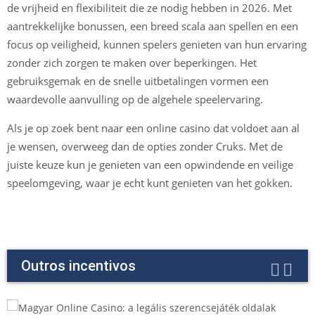
de vrijheid en flexibiliteit die ze nodig hebben in 2026. Met
aantrekkelijke bonussen, een breed scala aan spellen en een
focus op veiligheid, kunnen spelers genieten van hun ervaring
zonder zich zorgen te maken over beperkingen. Het
gebruiksgemak en de snelle uitbetalingen vormen een
waardevolle aanvulling op de algehele speelervaring.
Als je op zoek bent naar een online casino dat voldoet aan al
je wensen, overweeg dan de opties zonder Cruks. Met de
juiste keuze kun je genieten van een opwindende en veilige
speelomgeving, waar je echt kunt genieten van het gokken.
Outros incentivos