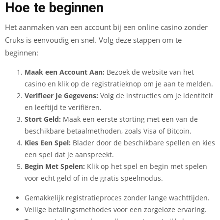
Hoe te beginnen
Het aanmaken van een account bij een online casino zonder
Cruks is eenvoudig en snel. Volg deze stappen om te
beginnen:
Maak een Account Aan:
Bezoek de website van het
casino en klik op de registratieknop om je aan te melden.
Verifieer Je Gegevens:
Volg de instructies om je identiteit
en leeftijd te verifiëren.
Stort Geld:
Maak een eerste storting met een van de
beschikbare betaalmethoden, zoals Visa of Bitcoin.
Kies Een Spel:
Blader door de beschikbare spellen en kies
een spel dat je aanspreekt.
Begin Met Spelen:
Klik op het spel en begin met spelen
voor echt geld of in de gratis speelmodus.
Gemakkelijk registratieproces zonder lange wachttijden.
Veilige betalingsmethodes voor een zorgeloze ervaring.