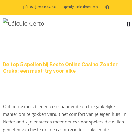
(+351) 253 634 240
geral@calculocerto.pt
De top 5 spellen bij Beste Online Casino Zonder
Cruks: een must-try voor elke
Online casino’s bieden een spannende en toegankelijke
manier om te gokken vanuit het comfort van je eigen huis. In
Nederland zijn er steeds meer opties voor spelers die willen
genieten van
beste online casino zonder cruks
en de