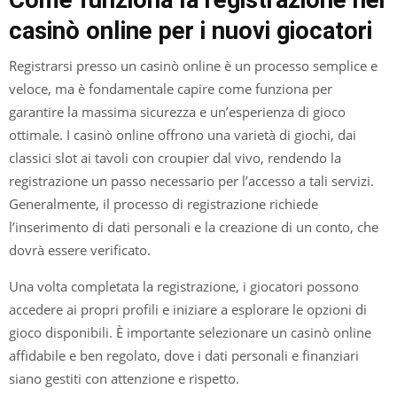
casinò online per i nuovi giocatori
Registrarsi presso un casinò online è un processo semplice e
veloce, ma è fondamentale capire come funziona per
garantire la massima sicurezza e un’esperienza di gioco
ottimale. I casinò online offrono una varietà di giochi, dai
classici slot ai tavoli con croupier dal vivo, rendendo la
registrazione un passo necessario per l’accesso a tali servizi.
Generalmente, il processo di registrazione richiede
l’inserimento di dati personali e la creazione di un conto, che
dovrà essere verificato.
Una volta completata la registrazione, i giocatori possono
accedere ai propri profili e iniziare a esplorare le opzioni di
gioco disponibili. È importante selezionare un casinò online
affidabile e ben regolato, dove i dati personali e finanziari
siano gestiti con attenzione e rispetto.