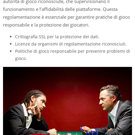
autorità di gioco riconosciute, che supervisionano il
funzionamento e l’affidabilità delle piattaforme. Questa
regolamentazione è essenziale per garantire pratiche di gioco
responsabile e la protezione dei giocatori.
Crittografia SSL per la protezione dei dati.
Licenze da organismi di regolamentazione riconosciuti.
Politiche di gioco responsabile per prevenire problemi di
gioco.