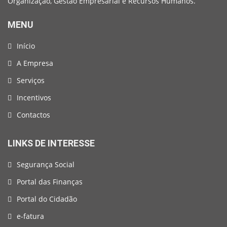
Organização, Gestão Empresarial e Recursos Humanos.
MENU
Início
A Empresa
Serviços
Incentivos
Contactos
LINKS DE INTERESSE
Segurança Social
Portal das Finanças
Portal do Cidadão
e-fatura