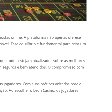
ostas online. A plataforma não apenas oferece
el. Esse equilíbrio é fundamental para criar um
 que todos estejam atualizados sobre as melhores
ntem seguros e bem atendidos. O compromisso com
s jogadores. Com suas práticas voltadas para a
ão. Ao escolher o Leon Casino, os jogadores