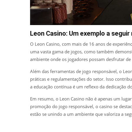
Leon Casino: Um exemplo a seguir 
O Leon Casino, com mais de 16 anos de experiênci
uma vasta gama de jogos, como também demonstra
ambiente onde os jogadores possam desfrutar de u
Além das ferramentas de jogo responsável, o Leon
práticas e regulamentações do setor. Isso contri
a educação contínua é um reflexo da dedicação do
Em resumo, o Leon Casino não é apenas um lugar p
promoção do jogo responsável, o casino se dest
estão se unindo a um ambiente que valoriza a segu