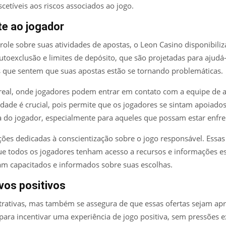
etíveis aos riscos associados ao jogo.
te ao jogador
ole sobre suas atividades de apostas, o Leon Casino disponibili
oexclusão e limites de depósito, que são projetadas para ajudá
 que sentem que suas apostas estão se tornando problemáticas.
al, onde jogadores podem entrar em contato com a equipe de at
lidade é crucial, pois permite que os jogadores se sintam apoiad
ia do jogador, especialmente para aqueles que possam estar enfre
ções dedicadas à conscientização sobre o jogo responsável. Ess
ue todos os jogadores tenham acesso a recursos e informações e
tam capacitados e informados sobre suas escolhas.
vos positivos
rativas, mas também se assegura de que essas ofertas sejam ap
ra incentivar uma experiência de jogo positiva, sem pressões e