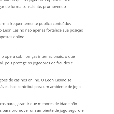
jogar de forma consciente, promovendo
aforma frequentemente publica conteúdos
 o Leon Casino não apenas fortalece sua posição
postas online.
o opera sob licenças internacionais, o que
l, pois protege os jogadores de fraudes e
ões de casinos online. O Leon Casino se
ável. Isso contribui para um ambiente de jogo
cas para garantir que menores de idade não
is para promover um ambiente de jogo seguro e