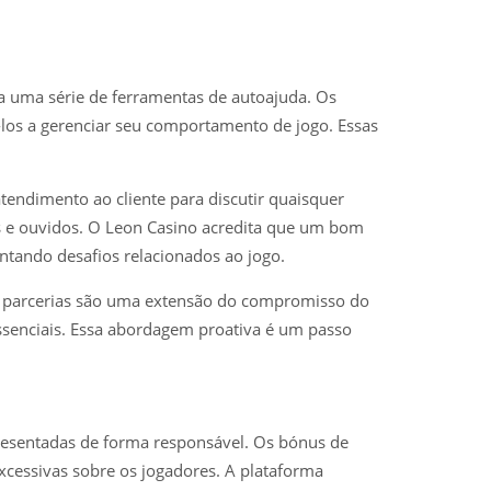
za uma série de ferramentas de autoajuda. Os
-los a gerenciar seu comportamento de jogo. Essas
endimento ao cliente para discutir quaisquer
os e ouvidos. O Leon Casino acredita que um bom
ntando desafios relacionados ao jogo.
as parcerias são uma extensão do compromisso do
ssenciais. Essa abordagem proativa é um passo
resentadas de forma responsável. Os bónus de
xcessivas sobre os jogadores. A plataforma