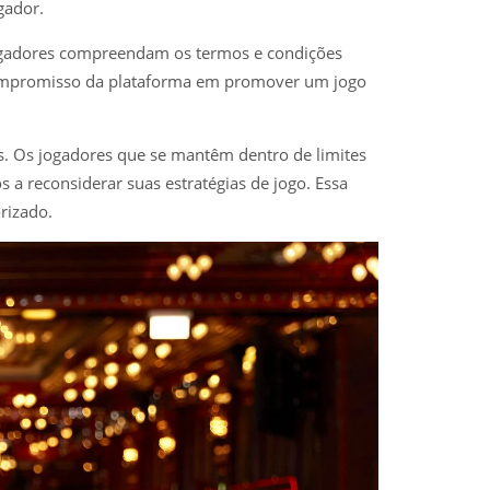
gador.
jogadores compreendam os termos e condições
o compromisso da plataforma em promover um jogo
. Os jogadores que se mantêm dentro de limites
 a reconsiderar suas estratégias de jogo. Essa
rizado.