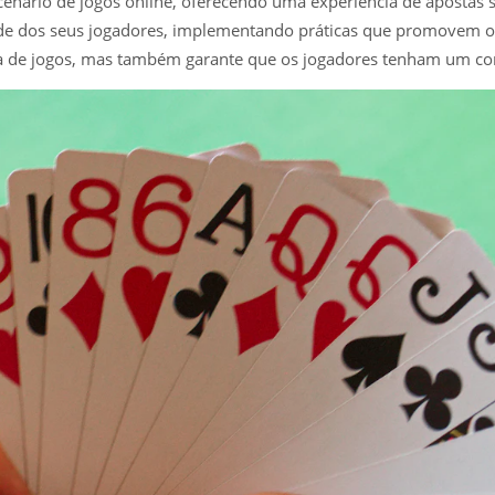
enário de jogos online, oferecendo uma experiência de apostas s
ade dos seus jogadores, implementando práticas que promovem o
de jogos, mas também garante que os jogadores tenham um cont