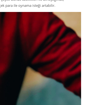
k para ile oynama isteği artabilir.