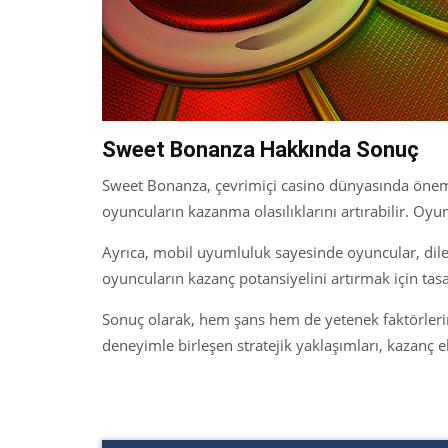
Sweet Bonanza Hakkında Sonuç
Sweet Bonanza, çevrimiçi casino dünyasında önemli
oyuncuların kazanma olasılıklarını artırabilir. Oyun 
Ayrıca, mobil uyumluluk sayesinde oyuncular, dile
oyuncuların kazanç potansiyelini artırmak için tasar
Sonuç olarak, hem şans hem de yetenek faktörleri
deneyimle birleşen stratejik yaklaşımları, kazanç e