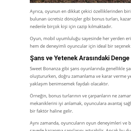
Ayrıca, oyunun en dikkat çekici özelliklerinden b
bulunan ücretsiz dönüşler gibi bonus turları, kazan
nedenle birçok kişi için cazip kılmaktadır.
Oyun, mobil uyumluluğu sayesinde her yerden eri
hem de deneyimli oyuncular için ideal bir seçenek
Şans ve Yetenek Arasındaki Denge
Sweet Bonanza gibi şans oyunlarında genellikle şa
oluştururken, doğru zamanlama ve karar verme yet
yaklaşım benimsemek faydalı olacaktır.
Örneğin, bonus turlarının ve çarpanların ne zaman a
mekaniklerini iyi anlamak, oyunculara avantaj sağla
bir faktör haline gelir.
Aynı zamanda, oyuncuların oyun deneyimleri ve bec
sayede kazanma şanslarını artırabilir. Ancak bu du