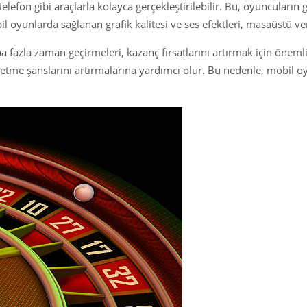
 telefon gibi araçlarla kolayca gerçekleştirilebilir. Bu, oyuncula
 oyunlarda sağlanan grafik kalitesi ve ses efektleri, masaüstü ve
 fazla zaman geçirmeleri, kazanç fırsatlarını artırmak için önemli 
de etme şanslarını artırmalarına yardımcı olur. Bu nedenle, mobi